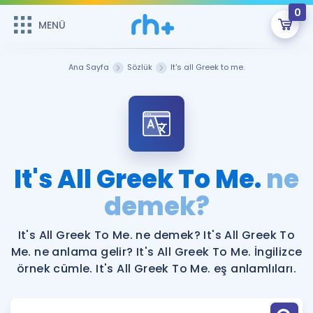
0
MENÜ
MENÜ
Üye Girişi
Ana Sayfa
Sözlük
It's all Greek to me.
Online Dersler
Sepetin Şu An Boş.
Çalışma Paketleri
Remzi Hoca ile seni sınava hazırlayacak onlarca eğitim seni
bekliyor!
Kitaplar ve Kaynaklar
GİRİŞ YAP
It's All Greek To Me.
ne
Katılımcı Görüşleri
demek?
Şifremi Hatırlamıyorum
ÜYE DEĞİLİM
Faydalı Araçlar
It's All Greek To Me. ne demek? It's All Greek To
Me. ne anlama gelir? It's All Greek To Me. İngilizce
Ücretsiz Kaynaklar
Blog
İngilizce Gramer
örnek cümle. It's All Greek To Me. eş anlamlıları.
Hakkımızda
Kariyer
Sözlük
Soru & Cevap
İletişim