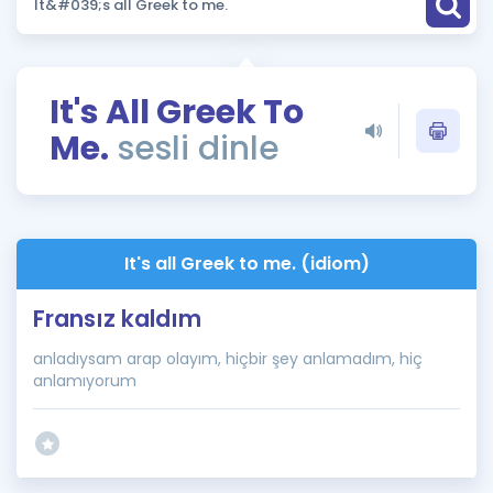
Puan Hesaplama
Rehberlik Aracı
It's All Greek To
ÖSYM Sınav Takvimi
Me.
sesli dinle
Kampanyalar
Blog
It's all Greek to me. (idiom)
İngilizce Gramer
Fransız kaldım
anladıysam arap olayım, hiçbir şey anlamadım, hiç
anlamıyorum