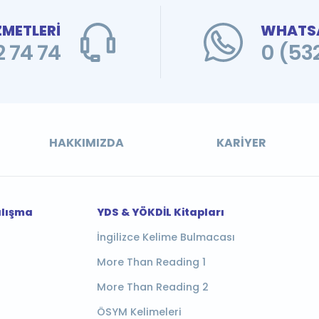
ZMETLERİ
WHATSA
 74 74
0 (53
HAKKIMIZDA
KARIYER
alışma
YDS & YÖKDİL Kitapları
İngilizce Kelime Bulmacası
More Than Reading 1
More Than Reading 2
ÖSYM Kelimeleri