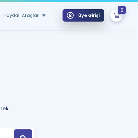
0
Faydalı Araçlar
Üye Girişi
klar
n Ücretsiz Kaynaklar
 için Özel Sözlük
Sepetin Şu An Boş.
ma
uan Hesaplama Aracı
i Hoca ile seni sınava hazırlayacak onlarca eğitim seni bekliyor!
Şifremi Hatırlamıyorum
GİRİŞ YAP
rnek
azırlananlar için Öneriler
kvimi
ÜYE DEĞİLİM
arı Tek Takvimde