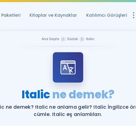
Paketleri
Kitaplar ve Kaynaklar
Katılımcı Görüşleri
Ücretsiz Kayna
Ana Sayfa
Sözlük
italic
YDS ve YÖKDİL içi
Sözlük
İngilizce Sınavları
Puan Hesapla
Italic
ne demek?
YDS ve YÖKDİL P
Remz
Rehberlik Aracı
lic ne demek? Italic ne anlama gelir? Italic İngilizce ö
YDS ve YÖKDİL'e H
cümle. Italic eş anlamlıları.
ÖSYM Sınav Ta
Tüm ÖSYM Sınavl