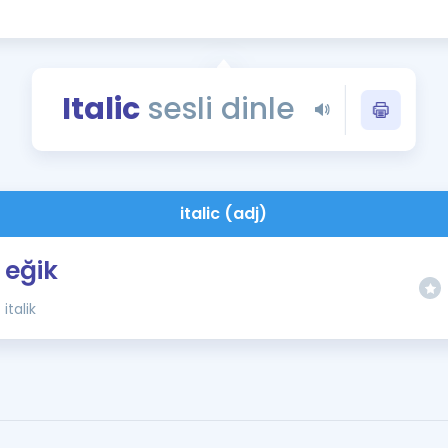
Kampanyalar
Eğitim ve Kitaplar
Blog
Italic
sesli dinle
YDS - YÖKDİL Tüm S
İngilizce Gram
İngilizce Gramer
italic (adj)
eğik
italik