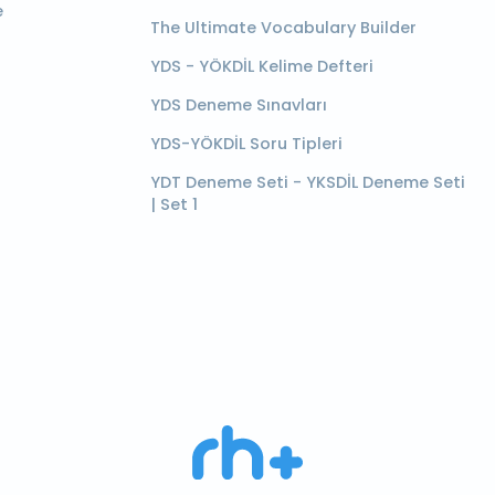
e
The Ultimate Vocabulary Builder
YDS - YÖKDİL Kelime Defteri
YDS Deneme Sınavları
YDS-YÖKDİL Soru Tipleri
YDT Deneme Seti - YKSDİL Deneme Seti
| Set 1