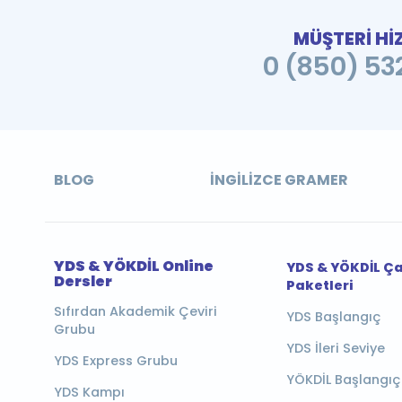
MÜŞTERİ Hİ
0 (850) 532
BLOG
İNGILIZCE GRAMER
YDS & YÖKDİL Online
YDS & YÖKDİL Ç
Dersler
Paketleri
Sıfırdan Akademik Çeviri
YDS Başlangıç
Grubu
YDS İleri Seviye
YDS Express Grubu
YÖKDİL Başlangıç
YDS Kampı