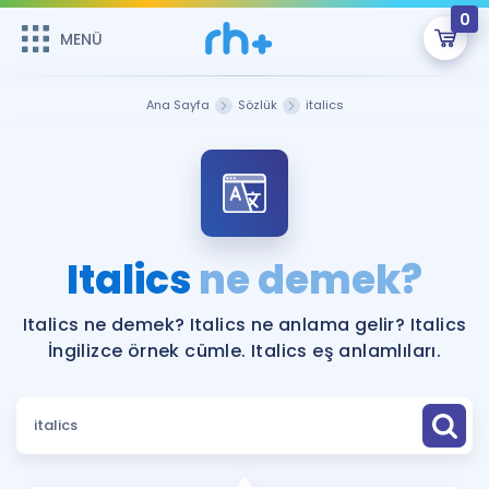
0
MENÜ
MENÜ
Üye Girişi
Ana Sayfa
Sözlük
italics
Online Dersler
Sepetin Şu An Boş.
Çalışma Paketleri
Remzi Hoca ile seni sınava hazırlayacak onlarca eğitim seni
bekliyor!
Kitaplar ve Kaynaklar
GİRİŞ YAP
Italics
ne demek?
Katılımcı Görüşleri
Şifremi Hatırlamıyorum
Italics ne demek? Italics ne anlama gelir? Italics
İngilizce örnek cümle. Italics eş anlamlıları.
ÜYE DEĞİLİM
Faydalı Araçlar
Ücretsiz Kaynaklar
Blog
İngilizce Gramer
Hakkımızda
Kariyer
Sözlük
Soru & Cevap
İletişim