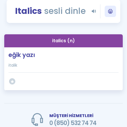
Puan Hesaplama
Italics
sesli dinle
Rehberlik Aracı
ÖSYM Sınav Takvimi
italics (n)
Kampanyalar
eğik yazı
Blog
italik
İngilizce Gramer
MÜŞTERİ HİZMETLERİ
0 (850) 532 74 74