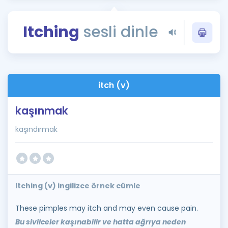
Puan Hesaplama
Itching
sesli dinle
Rehberlik Aracı
ÖSYM Sınav Takvimi
Kampanyalar
itch (v)
Blog
kaşınmak
İngilizce Gramer
kaşındırmak
Itching (v) ingilizce örnek cümle
These pimples may itch and may even cause pain.
Bu sivilceler kaşınabilir ve hatta ağrıya neden