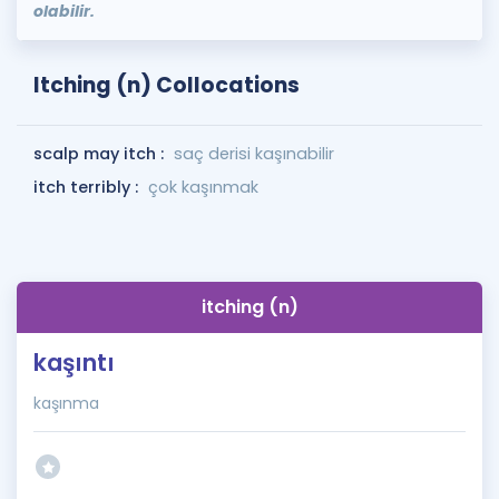
olabilir.
Itching (n) Collocations
scalp may itch :
saç derisi kaşınabilir
itch terribly :
çok kaşınmak
itching (n)
kaşıntı
kaşınma