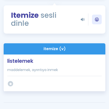
Puan Hesaplama
Itemize
sesli
Rehberlik Aracı
dinle
ÖSYM Sınav Takvimi
Kampanyalar
Blog
itemize (v)
İngilizce Gramer
listelemek
maddelemek, ayrıntıya inmek