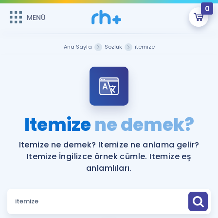
0
MENÜ
MENÜ
Üye Girişi
Ana Sayfa
Sözlük
itemize
Online Dersler
Sepetin Şu An Boş.
Çalışma Paketleri
Remzi Hoca ile seni sınava hazırlayacak onlarca eğitim seni
bekliyor!
Kitaplar ve Kaynaklar
GİRİŞ YAP
Itemize
ne demek?
Katılımcı Görüşleri
Şifremi Hatırlamıyorum
Itemize ne demek? Itemize ne anlama gelir?
Itemize İngilizce örnek cümle. Itemize eş
ÜYE DEĞİLİM
Faydalı Araçlar
anlamlıları.
Ücretsiz Kaynaklar
Blog
İngilizce Gramer
Hakkımızda
Kariyer
Sözlük
Soru & Cevap
İletişim