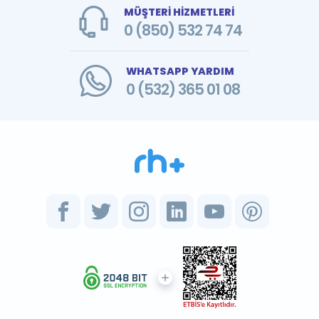
MÜŞTERİ HİZMETLERİ
0 (850) 532 74 74
WHATSAPP YARDIM
0 (532) 365 01 08