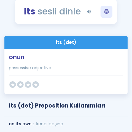
Puan Hesaplama
Its
sesli dinle
Rehberlik Aracı
ÖSYM Sınav Takvimi
its (det)
Kampanyalar
onun
Blog
possessive adjective
İngilizce Gramer
Its (det) Preposition Kullanımları
on its own :
kendi başına