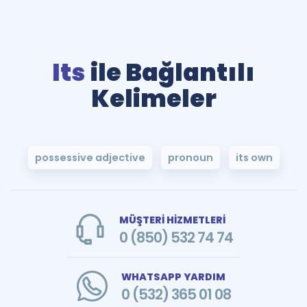
Its
ile Bağlantılı
Kelimeler
possessive adjective
pronoun
its own
MÜŞTERİ HİZMETLERİ
0 (850) 532 74 74
WHATSAPP YARDIM
0 (532) 365 01 08