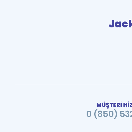
Jac
MÜŞTERİ Hİ
0 (850) 532