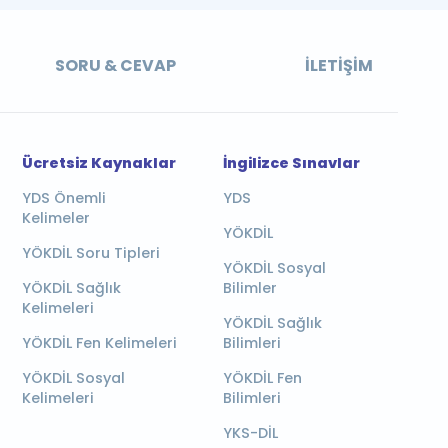
SORU & CEVAP
İLETIŞIM
Ücretsiz Kaynaklar
İngilizce Sınavlar
YDS Önemli
YDS
Kelimeler
YÖKDİL
YÖKDİL Soru Tipleri
YÖKDİL Sosyal
YÖKDİL Sağlık
Bilimler
Kelimeleri
YÖKDİL Sağlık
YÖKDİL Fen Kelimeleri
Bilimleri
YÖKDİL Sosyal
YÖKDİL Fen
Kelimeleri
Bilimleri
YKS-DİL