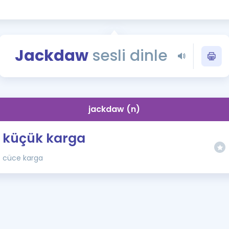
Kampanyalar
Eğitim ve Kitaplar
Blog
Jackdaw
sesli dinle
YDS - YÖKDİL Tüm S
İngilizce Gram
İngilizce Gramer
jackdaw (n)
küçük karga
cüce karga