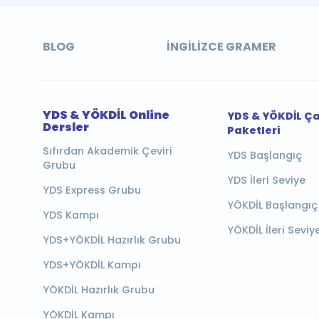
BLOG
İNGILIZCE GRAMER
YDS & YÖKDİL Online
YDS & YÖKDİL Ç
Dersler
Paketleri
Sıfırdan Akademik Çeviri
YDS Başlangıç
Grubu
YDS İleri Seviye
YDS Express Grubu
YÖKDİL Başlangıç
YDS Kampı
YÖKDİL İleri Seviy
YDS+YÖKDİL Hazırlık Grubu
YDS+YÖKDİL Kampı
YÖKDİL Hazırlık Grubu
YÖKDİL Kampı