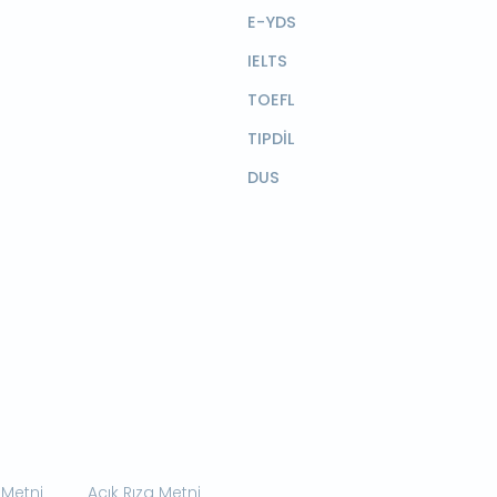
E-YDS
IELTS
TOEFL
TIPDİL
DUS
 Metni
Açık Rıza Metni