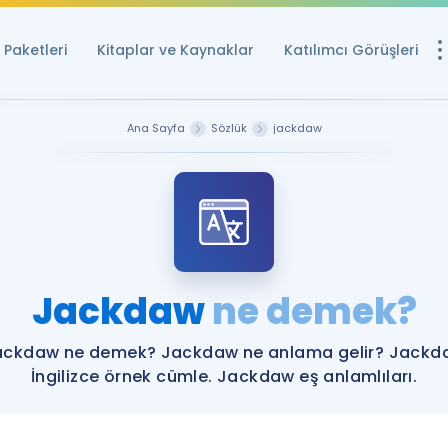
Paketleri
Kitaplar ve Kaynaklar
Katılımcı Görüşleri
Ücretsiz Kayna
Ana Sayfa
Sözlük
jackdaw
YDS ve YÖKDİL içi
Sözlük
İngilizce Sınavları
Puan Hesapla
Jackdaw
ne demek?
YDS ve YÖKDİL P
Remz
Rehberlik Aracı
ackdaw ne demek? Jackdaw ne anlama gelir? Jackd
YDS ve YÖKDİL'e H
İngilizce örnek cümle. Jackdaw eş anlamlıları.
ÖSYM Sınav Ta
Tüm ÖSYM Sınavl