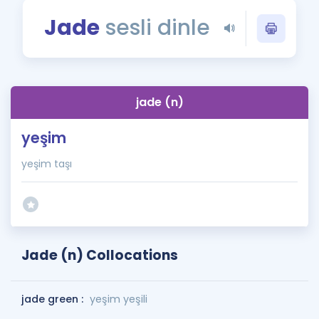
Puan Hesaplama
Jade
sesli dinle
Rehberlik Aracı
ÖSYM Sınav Takvimi
jade (n)
Kampanyalar
yeşim
Blog
yeşim taşı
İngilizce Gramer
Jade (n) Collocations
jade green :
yeşim yeşili