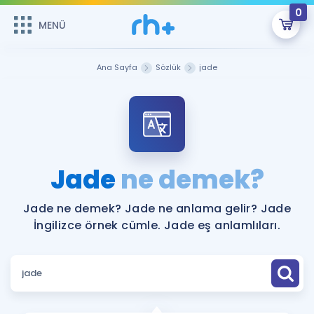
0
MENÜ
MENÜ
Üye Girişi
Ana Sayfa
Sözlük
jade
Online Dersler
Sepetin Şu An Boş.
Çalışma Paketleri
Remzi Hoca ile seni sınava hazırlayacak onlarca eğitim seni
bekliyor!
Kitaplar ve Kaynaklar
GİRİŞ YAP
Jade
ne demek?
Katılımcı Görüşleri
Şifremi Hatırlamıyorum
Jade ne demek? Jade ne anlama gelir? Jade
İngilizce örnek cümle. Jade eş anlamlıları.
ÜYE DEĞİLİM
Faydalı Araçlar
Ücretsiz Kaynaklar
Blog
İngilizce Gramer
Hakkımızda
Kariyer
Sözlük
Soru & Cevap
İletişim