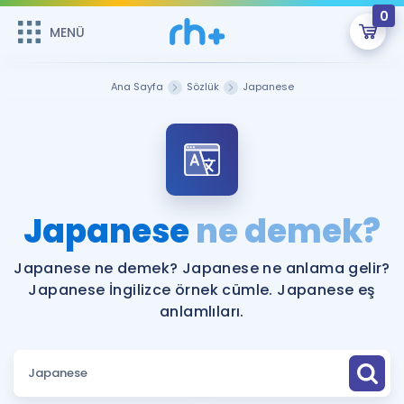
0
MENÜ
MENÜ
Üye Girişi
Ana Sayfa
Sözlük
Japanese
Online Dersler
Sepetin Şu An Boş.
Çalışma Paketleri
Remzi Hoca ile seni sınava hazırlayacak onlarca eğitim seni
bekliyor!
Kitaplar ve Kaynaklar
GİRİŞ YAP
Japanese
ne demek?
Katılımcı Görüşleri
Şifremi Hatırlamıyorum
Japanese ne demek? Japanese ne anlama gelir?
Japanese İngilizce örnek cümle. Japanese eş
ÜYE DEĞİLİM
Faydalı Araçlar
anlamlıları.
Ücretsiz Kaynaklar
Blog
İngilizce Gramer
Hakkımızda
Kariyer
Sözlük
Soru & Cevap
İletişim