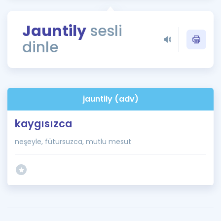
Puan Hesaplama
Jauntily
sesli
Rehberlik Aracı
dinle
ÖSYM Sınav Takvimi
Kampanyalar
Blog
jauntily (adv)
İngilizce Gramer
kaygısızca
neşeyle, fütursuzca, mutlu mesut