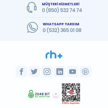
MÜŞTERİ HİZMETLERİ
0 (850) 532 74 74
WHATSAPP YARDIM
0 (532) 365 01 08