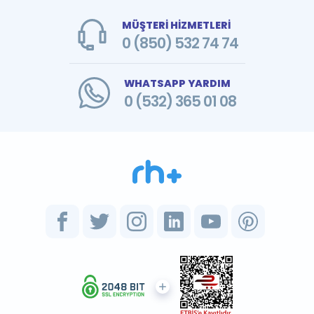
MÜŞTERİ HİZMETLERİ
0 (850) 532 74 74
WHATSAPP YARDIM
0 (532) 365 01 08