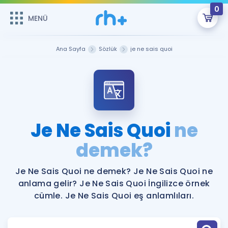
0
MENÜ
MENÜ
Üye Girişi
Ana Sayfa
Sözlük
je ne sais quoi
Online Dersler
Sepetin Şu An Boş.
Çalışma Paketleri
Remzi Hoca ile seni sınava hazırlayacak onlarca eğitim seni
bekliyor!
Kitaplar ve Kaynaklar
GİRİŞ YAP
Je Ne Sais Quoi
ne
Katılımcı Görüşleri
demek?
Şifremi Hatırlamıyorum
ÜYE DEĞİLİM
Faydalı Araçlar
Je Ne Sais Quoi ne demek? Je Ne Sais Quoi ne
anlama gelir? Je Ne Sais Quoi İngilizce örnek
Ücretsiz Kaynaklar
Blog
İngilizce Gramer
cümle. Je Ne Sais Quoi eş anlamlıları.
Hakkımızda
Kariyer
Sözlük
Soru & Cevap
İletişim