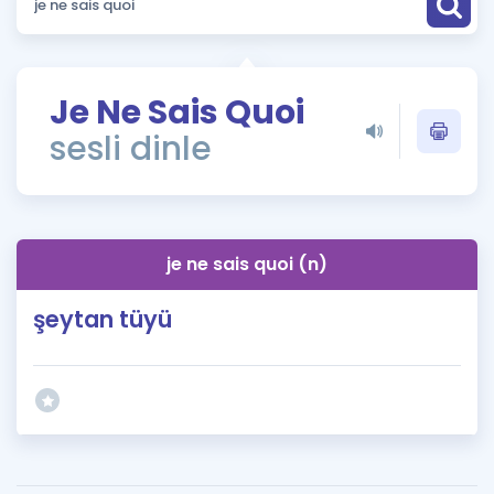
Puan Hesaplama
Rehberlik Aracı
Je Ne Sais Quoi
ÖSYM Sınav Takvimi
sesli dinle
Kampanyalar
Blog
je ne sais quoi (n)
İngilizce Gramer
şeytan tüyü