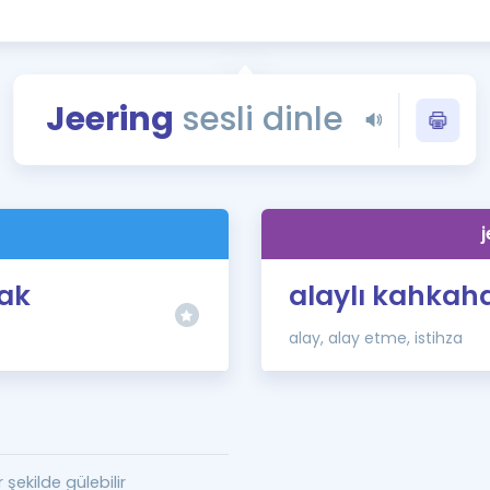
Kampanyalar
Eğitim ve Kitaplar
Blog
Jeering
sesli dinle
YDS - YÖKDİL Tüm S
İngilizce Gram
İngilizce Gramer
j
ak
alaylı kahkah
alay, alay etme, istihza
r şekilde gülebilir