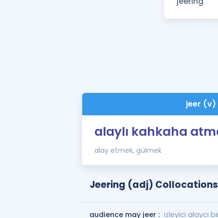
jeer (v)
alaylı kahkaha atm
alay etmek, gülmek
Jeering (adj) Collocations
audience may jeer :
izleyici alaycı bi