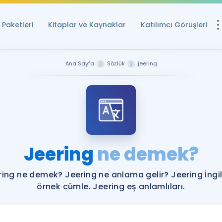
Paketleri
Kitaplar ve Kaynaklar
Katılımcı Görüşleri
Ücretsiz Kayna
Ana Sayfa
Sözlük
jeering
YDS ve YÖKDİL içi
Sözlük
İngilizce Sınavları
Puan Hesapla
Jeering
ne demek?
YDS ve YÖKDİL P
Remz
Rehberlik Aracı
ring ne demek? Jeering ne anlama gelir? Jeering İngil
YDS ve YÖKDİL'e H
örnek cümle. Jeering eş anlamlıları.
ÖSYM Sınav Ta
Tüm ÖSYM Sınavl