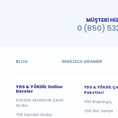
MÜŞTERİ Hİ
0 (850) 532
BLOG
İNGILIZCE GRAMER
YDS & YÖKDİL Online
YDS & YÖKDİL Ç
Dersler
Paketleri
Sıfırdan Akademik Çeviri
YDS Başlangıç
Grubu
YDS İleri Seviye
YDS Express Grubu