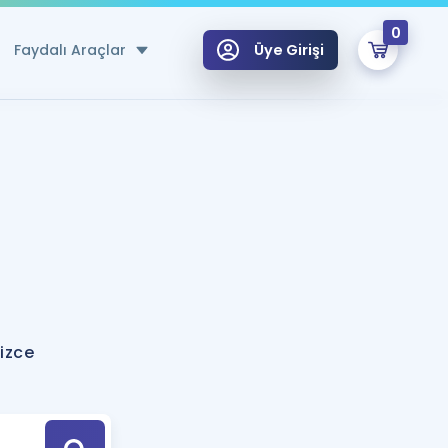
0
Faydalı Araçlar
Üye Girişi
klar
n Ücretsiz Kaynaklar
 için Özel Sözlük
Sepetin Şu An Boş.
ma
uan Hesaplama Aracı
i Hoca ile seni sınava hazırlayacak onlarca eğitim seni bekliyor!
Şifremi Hatırlamıyorum
GİRİŞ YAP
izce
azırlananlar için Öneriler
kvimi
ÜYE DEĞİLİM
arı Tek Takvimde