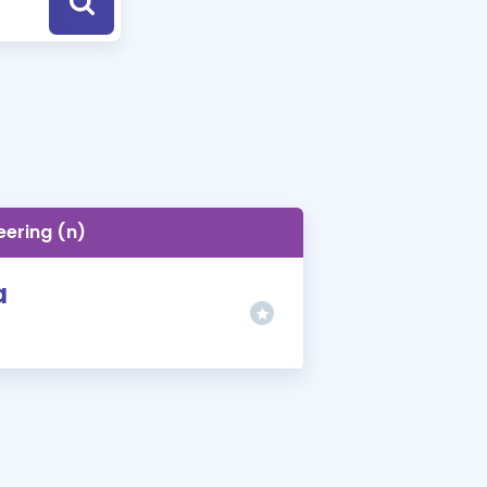
a Özel Fırsatlar
ınavlarla İlgili Haberler
er
 ve Konu Anlatımı
eering (n)
a