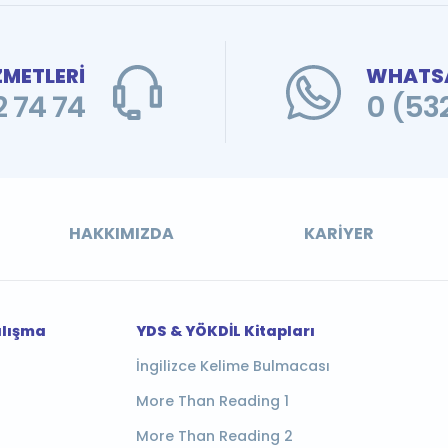
ZMETLERİ
WHATSA
 74 74
0 (53
HAKKIMIZDA
KARIYER
alışma
YDS & YÖKDİL Kitapları
İngilizce Kelime Bulmacası
More Than Reading 1
More Than Reading 2