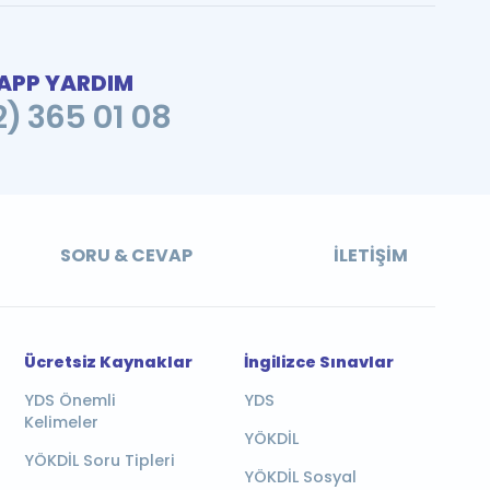
PP YARDIM
2) 365 01 08
SORU & CEVAP
İLETIŞIM
Ücretsiz Kaynaklar
İngilizce Sınavlar
YDS Önemli
YDS
Kelimeler
YÖKDİL
YÖKDİL Soru Tipleri
YÖKDİL Sosyal