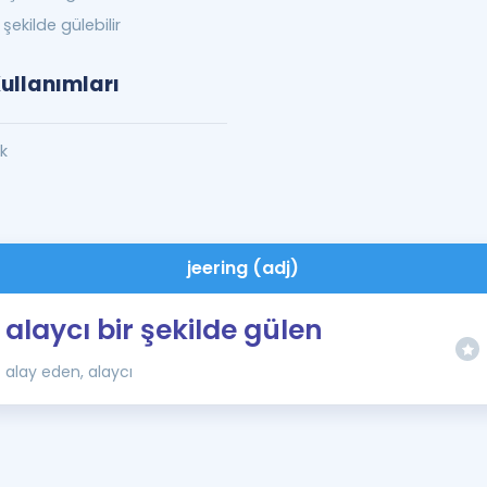
 şekilde gülebilir
Kullanımları
ek
jeering (adj)
alaycı bir şekilde gülen
alay eden, alaycı