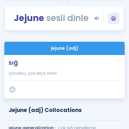
Puan Hesaplama
Jejune
sesli dinle
Rehberlik Aracı
ÖSYM Sınav Takvimi
Kampanyalar
jejune (adj)
Blog
sığ
İngilizce Gramer
çocuksu, çocukça, basit
Jejune (adj) Collocations
jejune generalization :
çok sığ genelleme