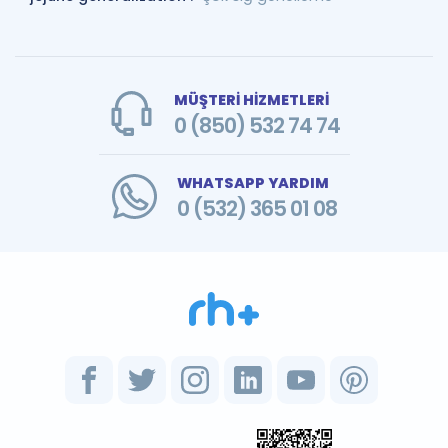
MÜŞTERİ HİZMETLERİ
0 (850) 532 74 74
WHATSAPP YARDIM
0 (532) 365 01 08