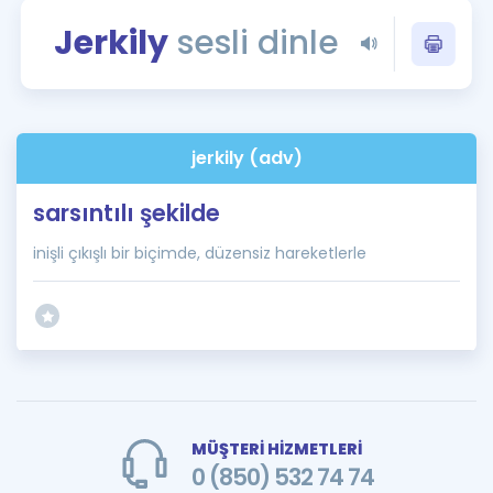
Puan Hesaplama
Jerkily
sesli dinle
Rehberlik Aracı
ÖSYM Sınav Takvimi
jerkily (adv)
Kampanyalar
sarsıntılı şekilde
Blog
inişli çıkışlı bir biçimde, düzensiz hareketlerle
İngilizce Gramer
MÜŞTERİ HİZMETLERİ
0 (850) 532 74 74