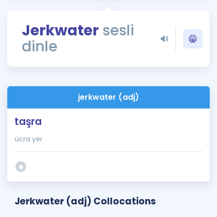
Puan Hesaplama
Jerkwater
sesli
Rehberlik Aracı
dinle
ÖSYM Sınav Takvimi
Kampanyalar
Blog
jerkwater (adj)
İngilizce Gramer
taşra
ücra yer
Jerkwater (adj) Collocations