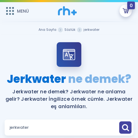
0
MENÜ
MENÜ
Üye Girişi
Ana Sayfa
Sözlük
jerkwater
Online Dersler
Sepetin Şu An Boş.
Çalışma Paketleri
Remzi Hoca ile seni sınava hazırlayacak onlarca eğitim seni
bekliyor!
Kitaplar ve Kaynaklar
GİRİŞ YAP
Jerkwater
ne demek?
Katılımcı Görüşleri
Şifremi Hatırlamıyorum
Jerkwater ne demek? Jerkwater ne anlama
gelir? Jerkwater İngilizce örnek cümle. Jerkwater
ÜYE DEĞİLİM
Faydalı Araçlar
eş anlamlıları.
Ücretsiz Kaynaklar
Blog
İngilizce Gramer
Hakkımızda
Kariyer
Sözlük
Soru & Cevap
İletişim