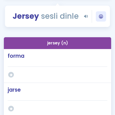
Puan Hesaplama
Jersey
sesli dinle
Rehberlik Aracı
ÖSYM Sınav Takvimi
Kampanyalar
jersey (n)
Blog
forma
İngilizce Gramer
jarse