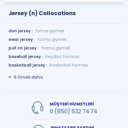
Jersey (n) Collocations
don jersey :
forma giymek
wear jersey :
forma giymek
pull on jersey :
forma giymek
baseball jersey :
beyzbol forması
basketball jersey :
basketbol forması
6 Örnek daha
MÜŞTERİ HİZMETLERİ
0 (850) 532 74 74
WHATSAPP YARDIM