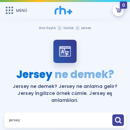
0
MENÜ
MENÜ
Üye Girişi
Ana Sayfa
Sözlük
jersey
Online Dersler
Sepetin Şu An Boş.
Çalışma Paketleri
Remzi Hoca ile seni sınava hazırlayacak onlarca eğitim seni
bekliyor!
Kitaplar ve Kaynaklar
GİRİŞ YAP
Jersey
ne demek?
Katılımcı Görüşleri
Şifremi Hatırlamıyorum
Jersey ne demek? Jersey ne anlama gelir?
Jersey İngilizce örnek cümle. Jersey eş
ÜYE DEĞİLİM
Faydalı Araçlar
anlamlıları.
Ücretsiz Kaynaklar
Blog
İngilizce Gramer
Hakkımızda
Kariyer
Sözlük
Soru & Cevap
İletişim