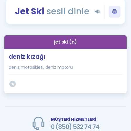
Puan Hesaplama
Jet Ski
sesli dinle
Rehberlik Aracı
ÖSYM Sınav Takvimi
jet ski (n)
Kampanyalar
deniz kızağı
Blog
deniz motosikleti, deniz motoru
İngilizce Gramer
MÜŞTERİ HİZMETLERİ
0 (850) 532 74 74