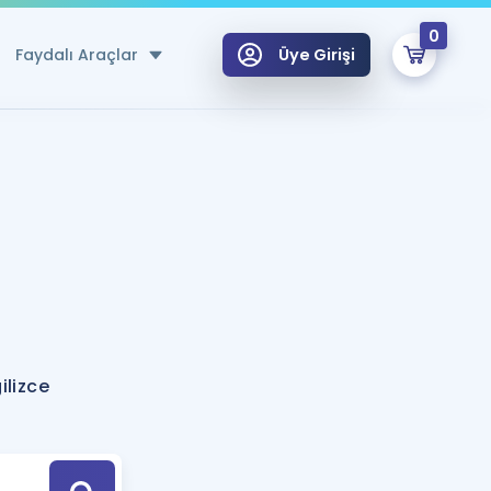
0
Faydalı Araçlar
Üye Girişi
klar
n Ücretsiz Kaynaklar
 için Özel Sözlük
Sepetin Şu An Boş.
ma
uan Hesaplama Aracı
i Hoca ile seni sınava hazırlayacak onlarca eğitim seni bekliyor!
Şifremi Hatırlamıyorum
GİRİŞ YAP
ilizce
azırlananlar için Öneriler
kvimi
ÜYE DEĞİLİM
arı Tek Takvimde