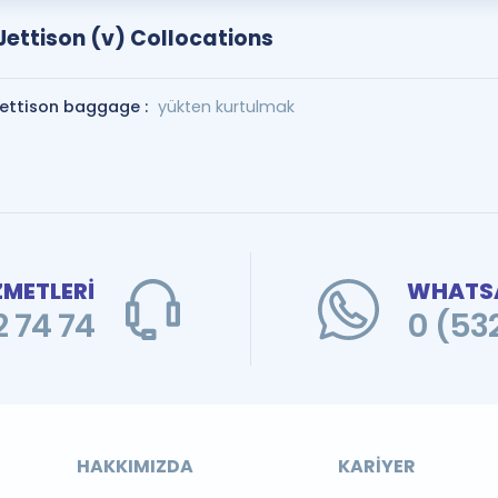
Jettison (v) Collocations
jettison baggage :
yükten kurtulmak
ZMETLERİ
WHATSA
 74 74
0 (53
HAKKIMIZDA
KARIYER