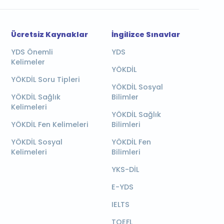
Ücretsiz Kaynaklar
İngilizce Sınavlar
YDS Önemli
YDS
Kelimeler
YÖKDİL
YÖKDİL Soru Tipleri
YÖKDİL Sosyal
YÖKDİL Sağlık
Bilimler
Kelimeleri
YÖKDİL Sağlık
YÖKDİL Fen Kelimeleri
Bilimleri
YÖKDİL Sosyal
YÖKDİL Fen
Kelimeleri
Bilimleri
YKS-DİL
E-YDS
IELTS
TOEFL