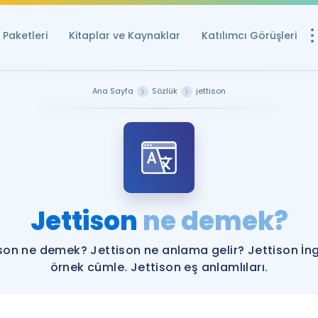
Paketleri
Kitaplar ve Kaynaklar
Katılımcı Görüşleri
Ücretsiz Kayna
Ana Sayfa
Sözlük
jettison
YDS ve YÖKDİL içi
Sözlük
İngilizce Sınavları
Puan Hesapla
Jettison
ne demek?
YDS ve YÖKDİL P
Remz
Rehberlik Aracı
son ne demek? Jettison ne anlama gelir? Jettison İng
YDS ve YÖKDİL'e H
örnek cümle. Jettison eş anlamlıları.
ÖSYM Sınav Ta
Tüm ÖSYM Sınavl