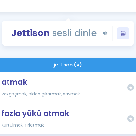
Kampanyalar
Eğitim ve Kitaplar
Blog
Jettison
sesli dinle
YDS - YÖKDİL Tüm S
İngilizce Gram
İngilizce Gramer
jettison (v)
atmak
vazgeçmek, elden çıkarmak, savmak
fazla yükü atmak
kurtulmak, fırlatmak