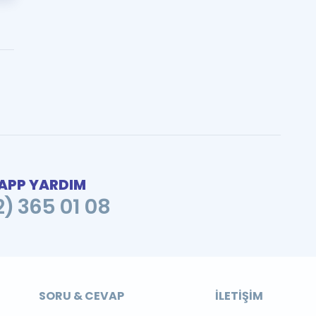
PP YARDIM
2) 365 01 08
SORU & CEVAP
İLETIŞIM