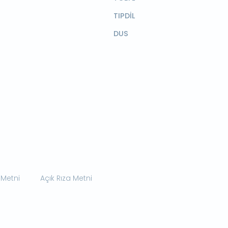
TIPDİL
DUS
 Metni
Açık Rıza Metni