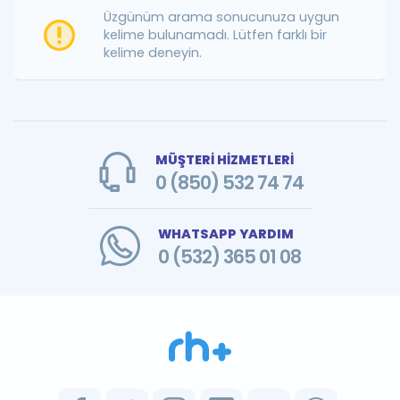
Puan Hesaplama
Üzgünüm arama sonucunuza uygun
kelime bulunamadı. Lütfen farklı bir
kelime deneyin.
Rehberlik Aracı
ÖSYM Sınav Takvimi
Kampanyalar
MÜŞTERİ HİZMETLERİ
Blog
0 (850) 532 74 74
İngilizce Gramer
WHATSAPP YARDIM
0 (532) 365 01 08