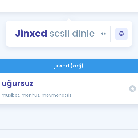
Kampanyalar
Eğitim ve Kitaplar
Blog
Jinxed
sesli dinle
YDS - YÖKDİL Tüm S
İngilizce Gram
İngilizce Gramer
jinxed (adj)
uğursuz
musibet, menhus, meymenetsiz