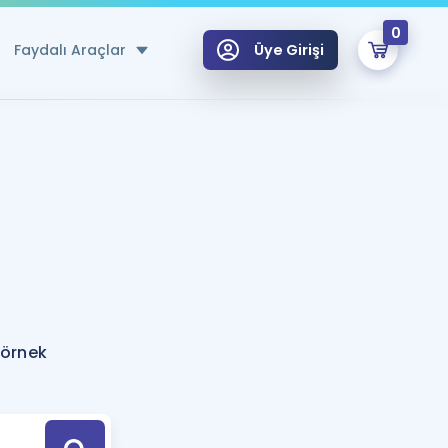
0
Faydalı Araçlar
Üye Girişi
klar
n Ücretsiz Kaynaklar
 için Özel Sözlük
Sepetin Şu An Boş.
ma
uan Hesaplama Aracı
i Hoca ile seni sınava hazırlayacak onlarca eğitim seni bekliyor!
Şifremi Hatırlamıyorum
GİRİŞ YAP
 örnek
azırlananlar için Öneriler
kvimi
ÜYE DEĞİLİM
arı Tek Takvimde