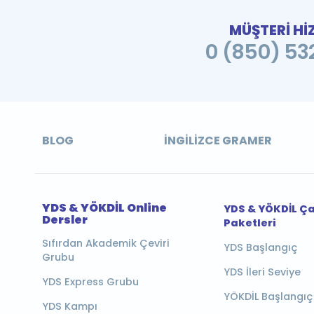
MÜŞTERİ Hİ
0 (850) 532
BLOG
İNGILIZCE GRAMER
YDS & YÖKDİL Online
YDS & YÖKDİL Ç
Dersler
Paketleri
Sıfırdan Akademik Çeviri
YDS Başlangıç
Grubu
YDS İleri Seviye
YDS Express Grubu
YÖKDİL Başlangıç
YDS Kampı