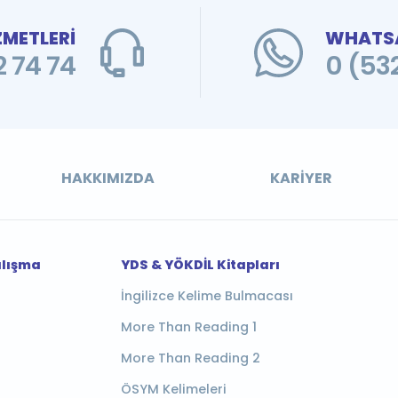
ZMETLERİ
WHATSA
 74 74
0 (53
HAKKIMIZDA
KARIYER
alışma
YDS & YÖKDİL Kitapları
İngilizce Kelime Bulmacası
More Than Reading 1
More Than Reading 2
ÖSYM Kelimeleri