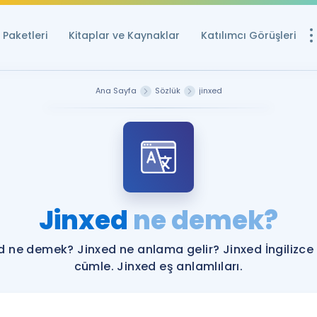
Paketleri
Kitaplar ve Kaynaklar
Katılımcı Görüşleri
Ücretsiz Kayna
Ana Sayfa
Sözlük
jinxed
YDS ve YÖKDİL içi
Sözlük
İngilizce Sınavları
Puan Hesapla
Jinxed
ne demek?
YDS ve YÖKDİL P
Remz
Rehberlik Aracı
d ne demek? Jinxed ne anlama gelir? Jinxed İngilizce
YDS ve YÖKDİL'e H
cümle. Jinxed eş anlamlıları.
ÖSYM Sınav Ta
Tüm ÖSYM Sınavl