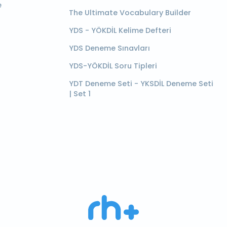
e
The Ultimate Vocabulary Builder
YDS - YÖKDİL Kelime Defteri
YDS Deneme Sınavları
YDS-YÖKDİL Soru Tipleri
YDT Deneme Seti - YKSDİL Deneme Seti
| Set 1