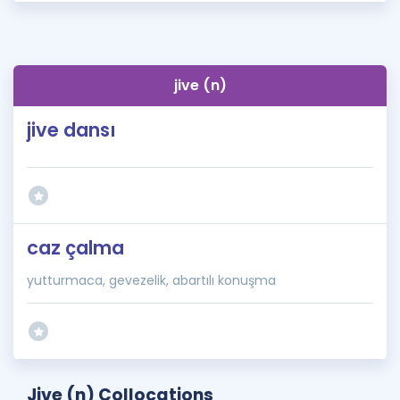
jive (n)
jive dansı
caz çalma
yutturmaca, gevezelik, abartılı konuşma
Jive (n) Collocations