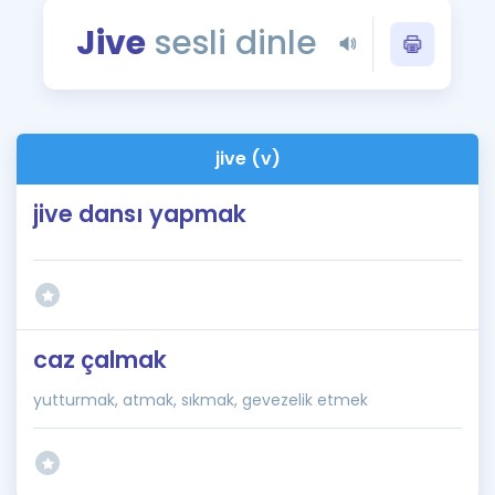
Puan Hesaplama
Jive
sesli dinle
Rehberlik Aracı
ÖSYM Sınav Takvimi
jive (v)
Kampanyalar
jive dansı yapmak
Blog
İngilizce Gramer
caz çalmak
yutturmak, atmak, sıkmak, gevezelik etmek