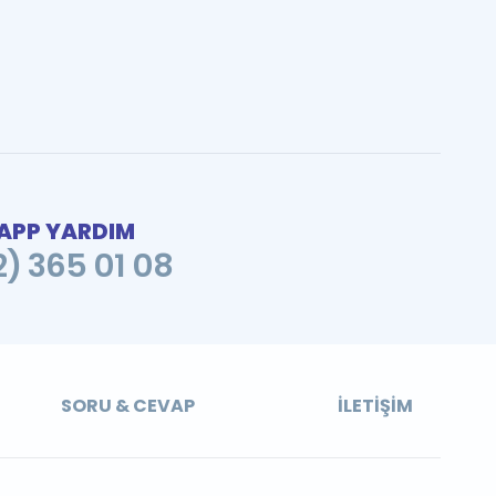
PP YARDIM
2) 365 01 08
SORU & CEVAP
İLETIŞIM