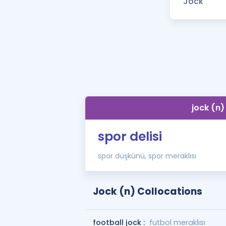
jock (n)
spor delisi
spor düşkünü, spor meraklısı
Jock (n) Collocations
football jock :
futbol meraklısı