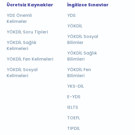
Ücretsiz Kaynaklar
İngilizce Sınavlar
YDS Önemli
YDS
Kelimeler
YÖKDİL
YÖKDİL Soru Tipleri
YÖKDİL Sosyal
YÖKDİL Sağlık
Bilimler
Kelimeleri
YÖKDİL Sağlık
YÖKDİL Fen Kelimeleri
Bilimleri
YÖKDİL Sosyal
YÖKDİL Fen
Kelimeleri
Bilimleri
YKS-DİL
E-YDS
IELTS
TOEFL
TIPDİL