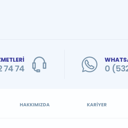
ZMETLERİ
WHATSA
 74 74
0 (53
HAKKIMIZDA
KARIYER