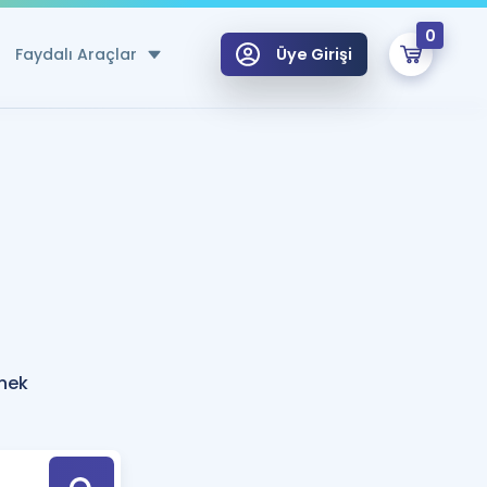
0
Faydalı Araçlar
Üye Girişi
klar
n Ücretsiz Kaynaklar
 için Özel Sözlük
Sepetin Şu An Boş.
ma
uan Hesaplama Aracı
i Hoca ile seni sınava hazırlayacak onlarca eğitim seni bekliyor!
Şifremi Hatırlamıyorum
GİRİŞ YAP
rnek
azırlananlar için Öneriler
kvimi
ÜYE DEĞİLİM
arı Tek Takvimde