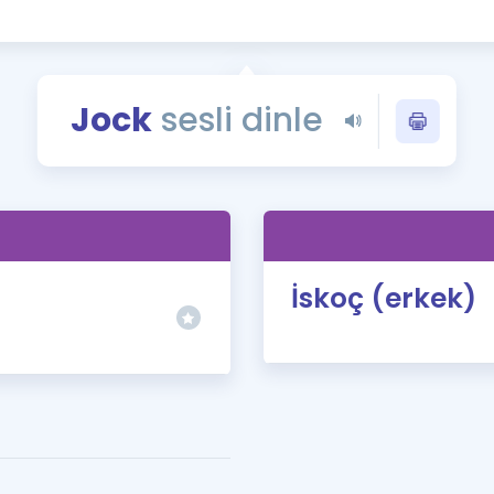
Kampanyalar
Eğitim ve Kitaplar
Blog
Jock
sesli dinle
YDS - YÖKDİL Tüm S
İngilizce Gram
İngilizce Gramer
İskoç (erkek)