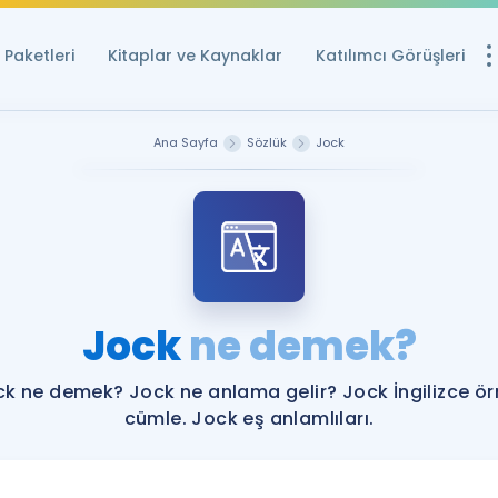
Paketleri
Kitaplar ve Kaynaklar
Katılımcı Görüşleri
Ücretsiz Kayna
Ana Sayfa
Sözlük
Jock
YDS ve YÖKDİL içi
Sözlük
İngilizce Sınavları
Puan Hesapla
Jock
ne demek?
YDS ve YÖKDİL P
Remz
Rehberlik Aracı
k ne demek? Jock ne anlama gelir? Jock İngilizce ö
YDS ve YÖKDİL'e H
cümle. Jock eş anlamlıları.
ÖSYM Sınav Ta
Tüm ÖSYM Sınavl