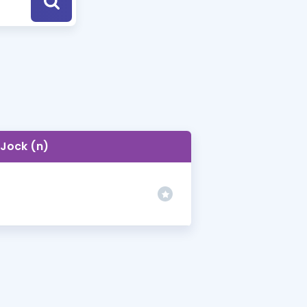
a Özel Fırsatlar
ınavlarla İlgili Haberler
er
 ve Konu Anlatımı
Jock (n)