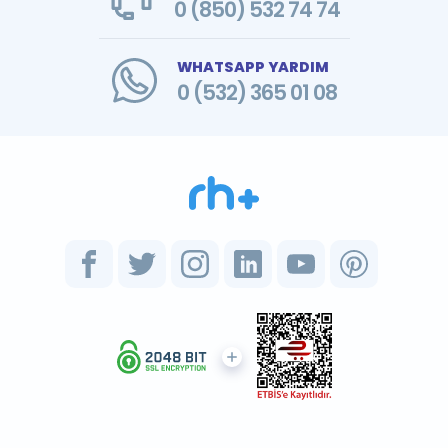
0 (850) 532 74 74
WHATSAPP YARDIM
0 (532) 365 01 08