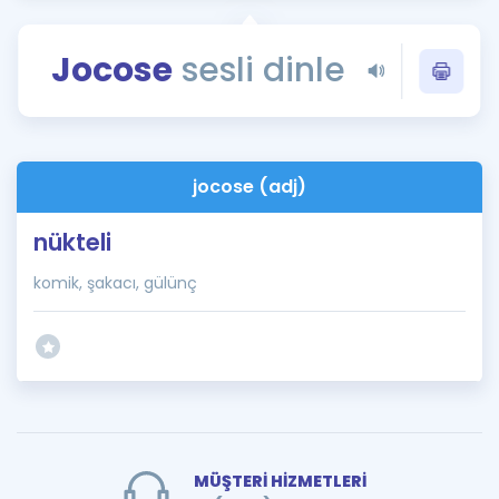
Puan Hesaplama
Jocose
sesli dinle
Rehberlik Aracı
ÖSYM Sınav Takvimi
Kampanyalar
jocose (adj)
Blog
nükteli
İngilizce Gramer
komik, şakacı, gülünç
MÜŞTERİ HİZMETLERİ