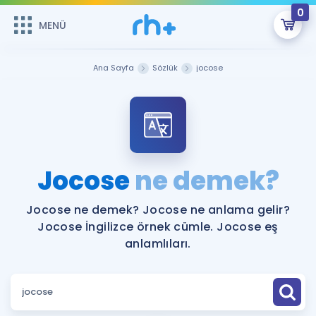
0
MENÜ
MENÜ
Üye Girişi
Ana Sayfa
Sözlük
jocose
Online Dersler
Sepetin Şu An Boş.
Çalışma Paketleri
Remzi Hoca ile seni sınava hazırlayacak onlarca eğitim seni
bekliyor!
Kitaplar ve Kaynaklar
GİRİŞ YAP
Jocose
ne demek?
Katılımcı Görüşleri
Şifremi Hatırlamıyorum
Jocose ne demek? Jocose ne anlama gelir?
Jocose İngilizce örnek cümle. Jocose eş
ÜYE DEĞİLİM
Faydalı Araçlar
anlamlıları.
Ücretsiz Kaynaklar
Blog
İngilizce Gramer
Hakkımızda
Kariyer
Sözlük
Soru & Cevap
İletişim