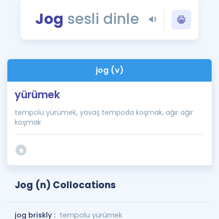
Puan Hesaplama
Jog
sesli dinle
Rehberlik Aracı
ÖSYM Sınav Takvimi
jog (v)
Kampanyalar
yürümek
Blog
tempolu yürümek, yavaş tempoda koşmak, ağır ağır
İngilizce Gramer
koşmak
Jog (n) Collocations
jog briskly :
tempolu yürümek