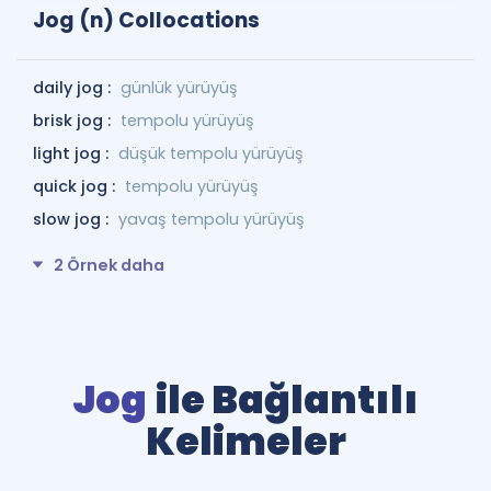
Jog (n) Collocations
daily jog :
günlük yürüyüş
brisk jog :
tempolu yürüyüş
light jog :
düşük tempolu yürüyüş
quick jog :
tempolu yürüyüş
slow jog :
yavaş tempolu yürüyüş
2 Örnek daha
Jog
ile Bağlantılı
Kelimeler