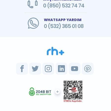
0 (850) 532 74 74
WHATSAPP YARDIM
0 (532) 365 01 08