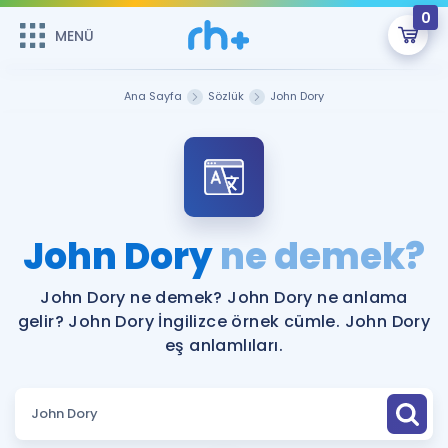
0
MENÜ
MENÜ
Üye Girişi
Ana Sayfa
Sözlük
John Dory
Online Dersler
Sepetin Şu An Boş.
Çalışma Paketleri
Remzi Hoca ile seni sınava hazırlayacak onlarca eğitim seni
bekliyor!
Kitaplar ve Kaynaklar
GİRİŞ YAP
John Dory
ne demek?
Katılımcı Görüşleri
Şifremi Hatırlamıyorum
John Dory ne demek? John Dory ne anlama
gelir? John Dory İngilizce örnek cümle. John Dory
ÜYE DEĞİLİM
Faydalı Araçlar
eş anlamlıları.
Ücretsiz Kaynaklar
Blog
İngilizce Gramer
Hakkımızda
Kariyer
Sözlük
Soru & Cevap
İletişim