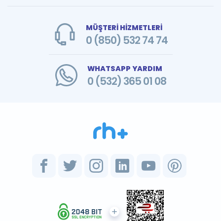
MÜŞTERİ HİZMETLERİ
0 (850) 532 74 74
WHATSAPP YARDIM
0 (532) 365 01 08