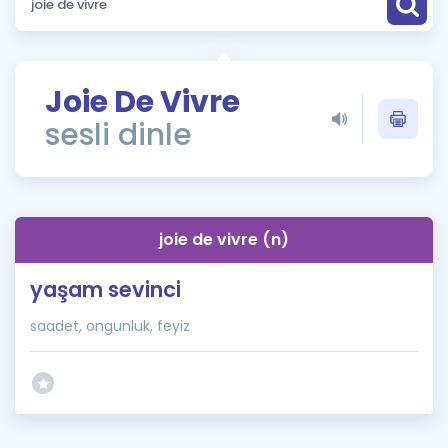
Puan Hesaplama
Rehberlik Aracı
Joie De Vivre
ÖSYM Sınav Takvimi
sesli dinle
Kampanyalar
Blog
joie de vivre (n)
İngilizce Gramer
yaşam sevinci
saadet, ongunluk, feyiz