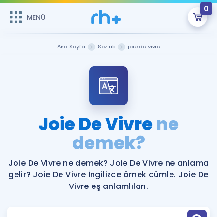
0
MENÜ
MENÜ
Üye Girişi
Ana Sayfa
Sözlük
joie de vivre
Online Dersler
Sepetin Şu An Boş.
Çalışma Paketleri
Remzi Hoca ile seni sınava hazırlayacak onlarca eğitim seni
bekliyor!
Kitaplar ve Kaynaklar
GİRİŞ YAP
Joie De Vivre
ne
Katılımcı Görüşleri
demek?
Şifremi Hatırlamıyorum
ÜYE DEĞİLİM
Faydalı Araçlar
Joie De Vivre ne demek? Joie De Vivre ne anlama
gelir? Joie De Vivre İngilizce örnek cümle. Joie De
Ücretsiz Kaynaklar
Blog
İngilizce Gramer
Vivre eş anlamlıları.
Hakkımızda
Kariyer
Sözlük
Soru & Cevap
İletişim