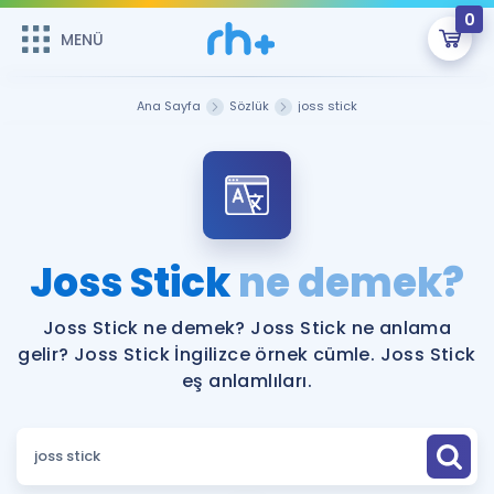
0
MENÜ
MENÜ
Üye Girişi
Ana Sayfa
Sözlük
joss stick
Online Dersler
Sepetin Şu An Boş.
Çalışma Paketleri
Remzi Hoca ile seni sınava hazırlayacak onlarca eğitim seni
bekliyor!
Kitaplar ve Kaynaklar
GİRİŞ YAP
Joss Stick
ne demek?
Katılımcı Görüşleri
Şifremi Hatırlamıyorum
Joss Stick ne demek? Joss Stick ne anlama
gelir? Joss Stick İngilizce örnek cümle. Joss Stick
ÜYE DEĞİLİM
Faydalı Araçlar
eş anlamlıları.
Ücretsiz Kaynaklar
Blog
İngilizce Gramer
Hakkımızda
Kariyer
Sözlük
Soru & Cevap
İletişim