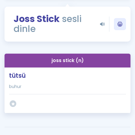
Puan Hesaplama
Joss Stick
sesli
Rehberlik Aracı
dinle
ÖSYM Sınav Takvimi
Kampanyalar
Blog
joss stick (n)
İngilizce Gramer
tütsü
buhur