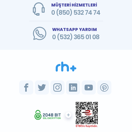
MÜŞTERİ HİZMETLERİ
0 (850) 532 74 74
WHATSAPP YARDIM
0 (532) 365 01 08