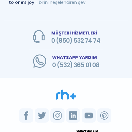
to one’s joy :
birini neşelendiren şey
MÜŞTERİ HİZMETLERİ
0 (850) 532 74 74
WHATSAPP YARDIM
0 (532) 365 01 08