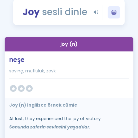
Puan Hesaplama
Joy
sesli dinle
Rehberlik Aracı
ÖSYM Sınav Takvimi
joy (n)
Kampanyalar
neşe
Blog
sevinç, mutluluk, zevk
İngilizce Gramer
Joy (n) ingilizce örnek cümle
At last, they experienced the joy of victory.
Sonunda zaferin sevincini yaşadılar.