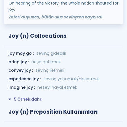
On hearing of the victory, the whole nation shouted for
joy.
Zaferi duyunca, bütün ulus sevinçten haykırdı.
Joy (n) Collocations
joy may go :
sevinç gidebilir
bring joy :
neşe getirmek
convey joy :
sevinç iletmek
experience joy :
sevinç yaşamak/hissetmek
imagine joy :
neşeyi hayal etmek
5 Örnek daha
Joy (n) Preposition Kullanımları