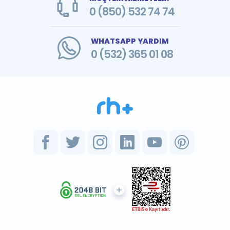
0 (850) 532 74 74
WHATSAPP YARDIM
0 (532) 365 01 08