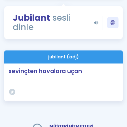
Puan Hesaplama
Jubilant
sesli
Rehberlik Aracı
dinle
ÖSYM Sınav Takvimi
Kampanyalar
Blog
jubilant (adj)
İngilizce Gramer
sevinçten havalara uçan
MÜŞTERİ HİZMETLERİ