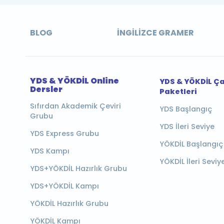
BLOG
İNGILIZCE GRAMER
YDS & YÖKDİL Online
YDS & YÖKDİL Ç
Dersler
Paketleri
Sıfırdan Akademik Çeviri
YDS Başlangıç
Grubu
YDS İleri Seviye
YDS Express Grubu
YÖKDİL Başlangıç
YDS Kampı
YÖKDİL İleri Seviy
YDS+YÖKDİL Hazırlık Grubu
YDS+YÖKDİL Kampı
YÖKDİL Hazırlık Grubu
YÖKDİL Kampı