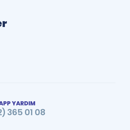
er
PP YARDIM
2) 365 01 08