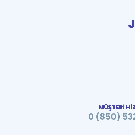
J
MÜŞTERİ Hİ
0 (850) 532