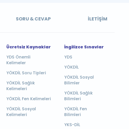
SORU & CEVAP
İLETIŞIM
Ücretsiz Kaynaklar
İngilizce Sınavlar
YDS Önemli
YDS
Kelimeler
YÖKDİL
YÖKDİL Soru Tipleri
YÖKDİL Sosyal
YÖKDİL Sağlık
Bilimler
Kelimeleri
YÖKDİL Sağlık
YÖKDİL Fen Kelimeleri
Bilimleri
YÖKDİL Sosyal
YÖKDİL Fen
Kelimeleri
Bilimleri
YKS-DİL