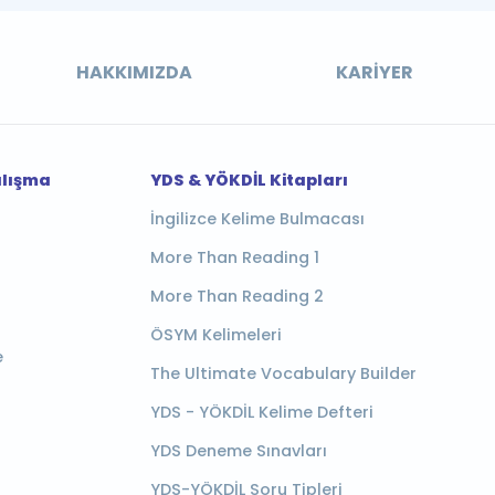
HAKKIMIZDA
KARIYER
alışma
YDS & YÖKDİL Kitapları
İngilizce Kelime Bulmacası
More Than Reading 1
More Than Reading 2
ÖSYM Kelimeleri
e
The Ultimate Vocabulary Builder
YDS - YÖKDİL Kelime Defteri
YDS Deneme Sınavları
YDS-YÖKDİL Soru Tipleri