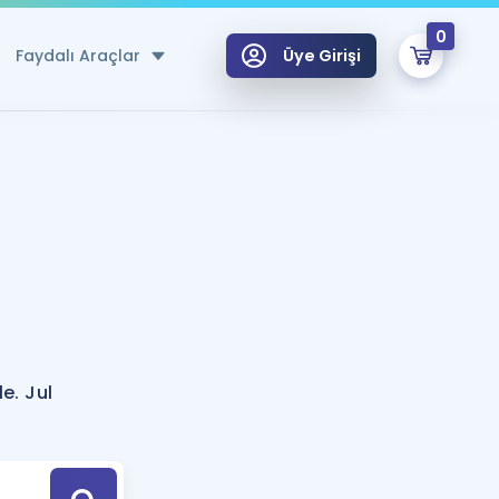
0
Faydalı Araçlar
Üye Girişi
klar
n Ücretsiz Kaynaklar
 için Özel Sözlük
Sepetin Şu An Boş.
ma
uan Hesaplama Aracı
i Hoca ile seni sınava hazırlayacak onlarca eğitim seni bekliyor!
Şifremi Hatırlamıyorum
GİRİŞ YAP
e. Jul
azırlananlar için Öneriler
kvimi
ÜYE DEĞİLİM
arı Tek Takvimde