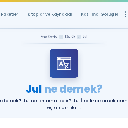
Paketleri
Kitaplar ve Kaynaklar
Katılımcı Görüşleri
Ücretsiz Kayna
Ana Sayfa
Sözlük
Jul
YDS ve YÖKDİL içi
Sözlük
İngilizce Sınavları
Puan Hesapla
Jul
ne demek?
YDS ve YÖKDİL P
Remz
Rehberlik Aracı
e demek? Jul ne anlama gelir? Jul İngilizce örnek cüml
YDS ve YÖKDİL'e H
eş anlamlıları.
ÖSYM Sınav Ta
Tüm ÖSYM Sınavl