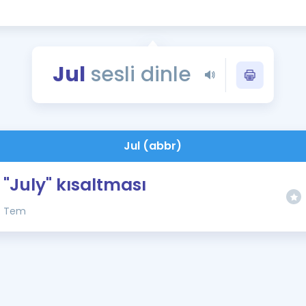
Kampanyalar
Eğitim ve Kitaplar
Blog
Jul
sesli dinle
YDS - YÖKDİL Tüm S
İngilizce Gram
İngilizce Gramer
Jul (abbr)
"July" kısaltması
Tem