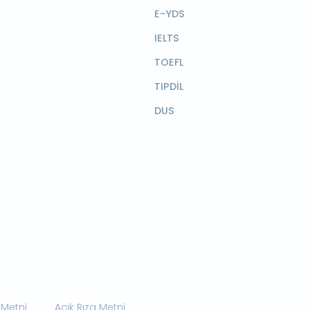
E-YDS
IELTS
TOEFL
TIPDİL
DUS
 Metni
Açık Rıza Metni