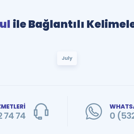
ul
ile Bağlantılı Kelimel
July
ZMETLERİ
WHATSA
 74 74
0 (53