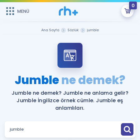
0
MENÜ
MENÜ
Üye Girişi
Ana Sayfa
Sözlük
jumble
Online Dersler
Sepetin Şu An Boş.
Çalışma Paketleri
Remzi Hoca ile seni sınava hazırlayacak onlarca eğitim seni
bekliyor!
Kitaplar ve Kaynaklar
GİRİŞ YAP
Jumble
ne demek?
Katılımcı Görüşleri
Şifremi Hatırlamıyorum
Jumble ne demek? Jumble ne anlama gelir?
Jumble İngilizce örnek cümle. Jumble eş
ÜYE DEĞİLİM
Faydalı Araçlar
anlamlıları.
Ücretsiz Kaynaklar
Blog
İngilizce Gramer
Hakkımızda
Kariyer
Sözlük
Soru & Cevap
İletişim