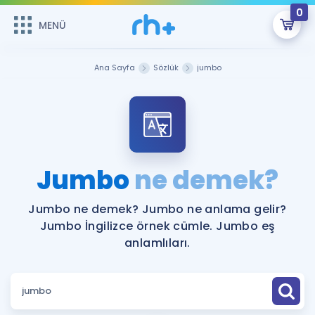
0
MENÜ
MENÜ
Üye Girişi
Ana Sayfa
Sözlük
jumbo
Online Dersler
Sepetin Şu An Boş.
Çalışma Paketleri
Remzi Hoca ile seni sınava hazırlayacak onlarca eğitim seni
bekliyor!
Kitaplar ve Kaynaklar
GİRİŞ YAP
Jumbo
ne demek?
Katılımcı Görüşleri
Şifremi Hatırlamıyorum
Jumbo ne demek? Jumbo ne anlama gelir?
Jumbo İngilizce örnek cümle. Jumbo eş
ÜYE DEĞİLİM
Faydalı Araçlar
anlamlıları.
Ücretsiz Kaynaklar
Blog
İngilizce Gramer
Hakkımızda
Kariyer
Sözlük
Soru & Cevap
İletişim