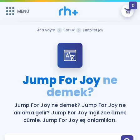
0
MENÜ
MENÜ
Üye Girişi
Ana Sayfa
Sözlük
jump for joy
Online Dersler
Sepetin Şu An Boş.
Çalışma Paketleri
Remzi Hoca ile seni sınava hazırlayacak onlarca eğitim seni
bekliyor!
Kitaplar ve Kaynaklar
GİRİŞ YAP
Jump For Joy
ne
Katılımcı Görüşleri
demek?
Şifremi Hatırlamıyorum
ÜYE DEĞİLİM
Faydalı Araçlar
Jump For Joy ne demek? Jump For Joy ne
anlama gelir? Jump For Joy İngilizce örnek
Ücretsiz Kaynaklar
Blog
İngilizce Gramer
cümle. Jump For Joy eş anlamlıları.
Hakkımızda
Kariyer
Sözlük
Soru & Cevap
İletişim