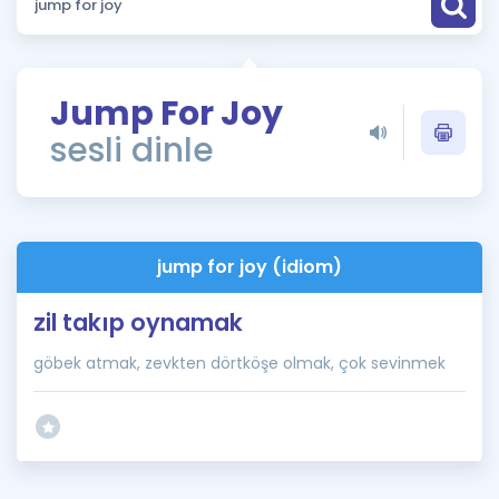
Puan Hesaplama
Rehberlik Aracı
Jump For Joy
ÖSYM Sınav Takvimi
sesli dinle
Kampanyalar
Blog
jump for joy (idiom)
İngilizce Gramer
zil takıp oynamak
göbek atmak, zevkten dörtköşe olmak, çok sevinmek