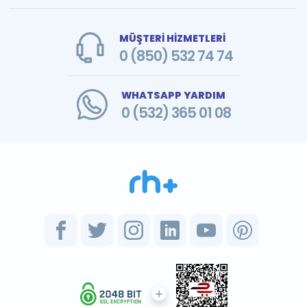
MÜŞTERİ HİZMETLERİ
0 (850) 532 74 74
WHATSAPP YARDIM
0 (532) 365 01 08