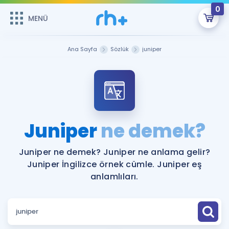
0
MENÜ
MENÜ
Üye Girişi
Ana Sayfa
Sözlük
juniper
Online Dersler
Sepetin Şu An Boş.
Çalışma Paketleri
Remzi Hoca ile seni sınava hazırlayacak onlarca eğitim seni
bekliyor!
Kitaplar ve Kaynaklar
GİRİŞ YAP
Juniper
ne demek?
Katılımcı Görüşleri
Şifremi Hatırlamıyorum
Juniper ne demek? Juniper ne anlama gelir?
Juniper İngilizce örnek cümle. Juniper eş
ÜYE DEĞİLİM
Faydalı Araçlar
anlamlıları.
Ücretsiz Kaynaklar
Blog
İngilizce Gramer
Hakkımızda
Kariyer
Sözlük
Soru & Cevap
İletişim