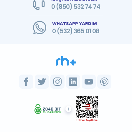
0 (850) 532 74 74
WHATSAPP YARDIM
0 (532) 365 01 08