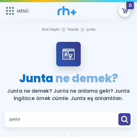
0
MENÜ
MENÜ
Üye Girişi
Ana Sayfa
Sözlük
junta
Online Dersler
Sepetin Şu An Boş.
Çalışma Paketleri
Remzi Hoca ile seni sınava hazırlayacak onlarca eğitim seni
bekliyor!
Kitaplar ve Kaynaklar
GİRİŞ YAP
Junta
ne demek?
Katılımcı Görüşleri
Şifremi Hatırlamıyorum
Junta ne demek? Junta ne anlama gelir? Junta
İngilizce örnek cümle. Junta eş anlamlıları.
ÜYE DEĞİLİM
Faydalı Araçlar
Ücretsiz Kaynaklar
Blog
İngilizce Gramer
Hakkımızda
Kariyer
Sözlük
Soru & Cevap
İletişim