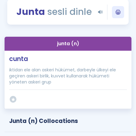
Puan Hesaplama
Junta
sesli dinle
Rehberlik Aracı
ÖSYM Sınav Takvimi
junta (n)
Kampanyalar
cunta
Blog
iktidarı ele alan askeri hükümet, darbeyle ülkeyi ele
İngilizce Gramer
geçiren askeri birlik, kuvvet kullanarak hükümeti
yöneten askeri grup
Junta (n) Collocations