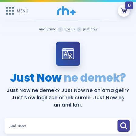
0
MENÜ
MENÜ
Üye Girişi
Ana Sayfa
Sözlük
just now
Online Dersler
Sepetin Şu An Boş.
Çalışma Paketleri
Remzi Hoca ile seni sınava hazırlayacak onlarca eğitim seni
bekliyor!
Kitaplar ve Kaynaklar
GİRİŞ YAP
Just Now
ne demek?
Katılımcı Görüşleri
Şifremi Hatırlamıyorum
Just Now ne demek? Just Now ne anlama gelir?
Just Now İngilizce örnek cümle. Just Now eş
ÜYE DEĞİLİM
Faydalı Araçlar
anlamlıları.
Ücretsiz Kaynaklar
Blog
İngilizce Gramer
Hakkımızda
Kariyer
Sözlük
Soru & Cevap
İletişim