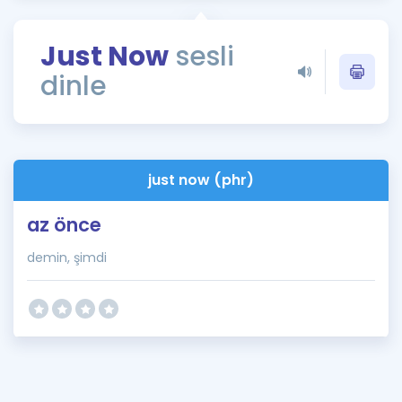
Puan Hesaplama
Just Now
sesli
Rehberlik Aracı
dinle
ÖSYM Sınav Takvimi
Kampanyalar
Blog
just now (phr)
İngilizce Gramer
az önce
demin, şimdi