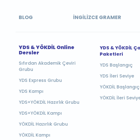
BLOG
İNGILIZCE GRAMER
YDS & YÖKDİL Online
YDS & YÖKDİL Ç
Dersler
Paketleri
Sıfırdan Akademik Çeviri
YDS Başlangıç
Grubu
YDS İleri Seviye
YDS Express Grubu
YÖKDİL Başlangıç
YDS Kampı
YÖKDİL İleri Seviy
YDS+YÖKDİL Hazırlık Grubu
YDS+YÖKDİL Kampı
YÖKDİL Hazırlık Grubu
YÖKDİL Kampı