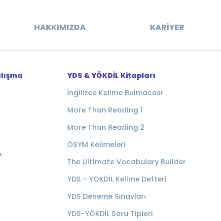
HAKKIMIZDA
KARIYER
alışma
YDS & YÖKDİL Kitapları
İngilizce Kelime Bulmacası
More Than Reading 1
More Than Reading 2
ÖSYM Kelimeleri
e
The Ultimate Vocabulary Builder
YDS - YÖKDİL Kelime Defteri
YDS Deneme Sınavları
YDS-YÖKDİL Soru Tipleri