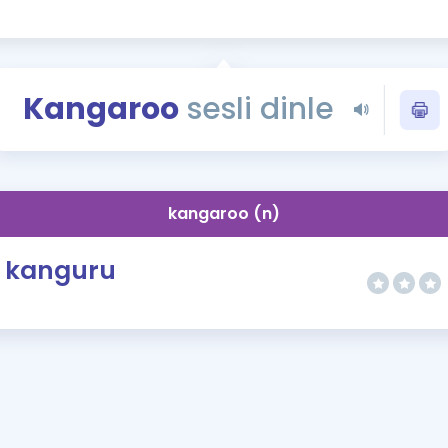
Kampanyalar
Eğitim ve Kitaplar
Blog
Kangaroo
sesli dinle
YDS - YÖKDİL Tüm S
İngilizce Gram
İngilizce Gramer
kangaroo (n)
kanguru