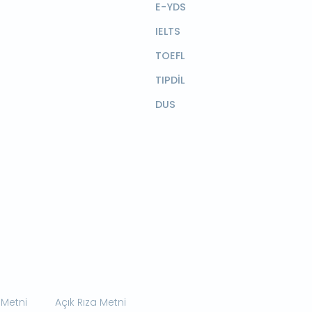
E-YDS
IELTS
TOEFL
TIPDİL
DUS
 Metni
Açık Rıza Metni