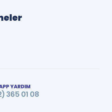
meler
PP YARDIM
2) 365 01 08