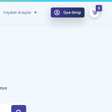
0
Faydalı Araçlar
Üye Girişi
klar
n Ücretsiz Kaynaklar
 için Özel Sözlük
Sepetin Şu An Boş.
ma
uan Hesaplama Aracı
i Hoca ile seni sınava hazırlayacak onlarca eğitim seni bekliyor!
Şifremi Hatırlamıyorum
GİRİŞ YAP
roo
azırlananlar için Öneriler
kvimi
ÜYE DEĞİLİM
arı Tek Takvimde