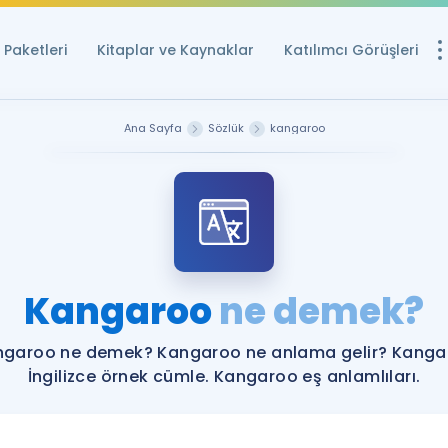
Paketleri
Kitaplar ve Kaynaklar
Katılımcı Görüşleri
Ücretsiz Kayna
Ana Sayfa
Sözlük
kangaroo
YDS ve YÖKDİL içi
Sözlük
İngilizce Sınavları
Puan Hesapla
Kangaroo
ne demek?
YDS ve YÖKDİL P
Remz
Rehberlik Aracı
ngaroo ne demek? Kangaroo ne anlama gelir? Kanga
YDS ve YÖKDİL'e H
İngilizce örnek cümle. Kangaroo eş anlamlıları.
ÖSYM Sınav Ta
Tüm ÖSYM Sınavl