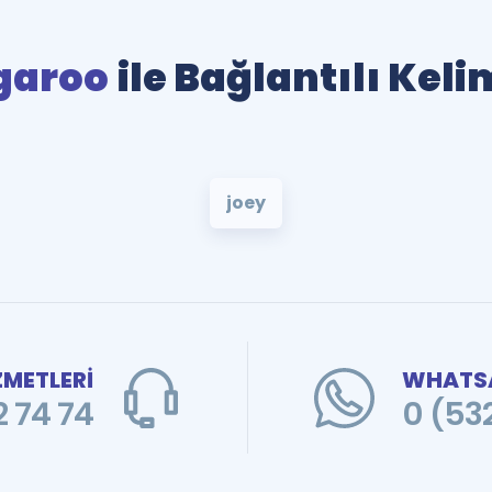
garoo
ile Bağlantılı Keli
joey
ZMETLERİ
WHATSA
 74 74
0 (53