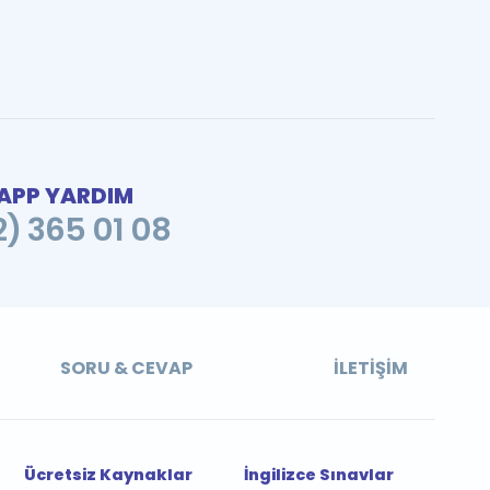
PP YARDIM
2) 365 01 08
SORU & CEVAP
İLETIŞIM
Ücretsiz Kaynaklar
İngilizce Sınavlar