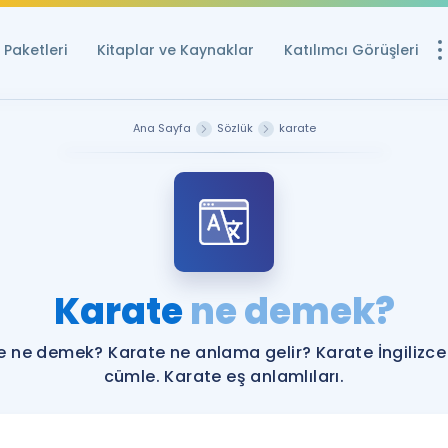
Paketleri
Kitaplar ve Kaynaklar
Katılımcı Görüşleri
Ücretsiz Kayna
Ana Sayfa
Sözlük
karate
YDS ve YÖKDİL içi
Sözlük
İngilizce Sınavları
Puan Hesapla
Karate
ne demek?
YDS ve YÖKDİL P
Remz
Rehberlik Aracı
e ne demek? Karate ne anlama gelir? Karate İngilizce
YDS ve YÖKDİL'e H
cümle. Karate eş anlamlıları.
ÖSYM Sınav Ta
Tüm ÖSYM Sınavl