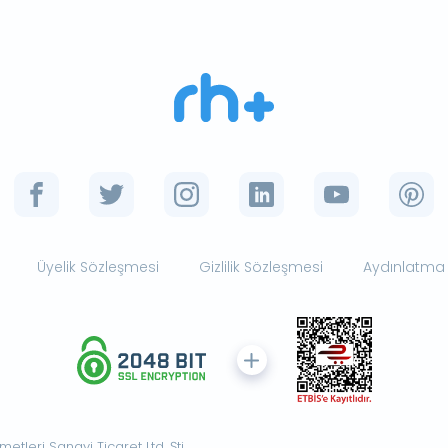
Üyelik Sözleşmesi
Gizlilik Sözleşmesi
Aydınlatma
tleri Sanayi Ticaret Ltd. Şti.