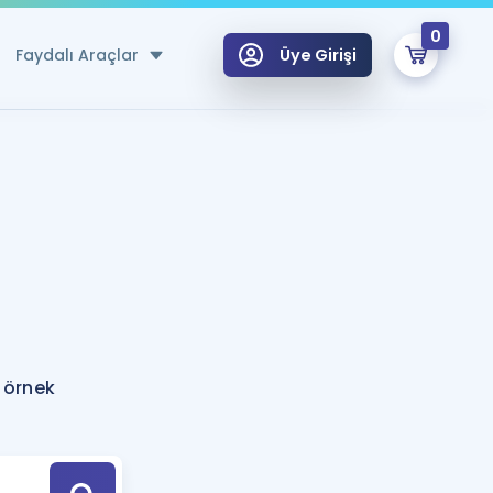
0
Faydalı Araçlar
Üye Girişi
klar
n Ücretsiz Kaynaklar
 için Özel Sözlük
Sepetin Şu An Boş.
ma
uan Hesaplama Aracı
i Hoca ile seni sınava hazırlayacak onlarca eğitim seni bekliyor!
Şifremi Hatırlamıyorum
GİRİŞ YAP
 örnek
azırlananlar için Öneriler
kvimi
ÜYE DEĞİLİM
arı Tek Takvimde