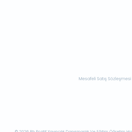
Mesafeli Satış Sözleşmesi
© 2026 Rh Pozitif Yayıncılık Danışmanlık Ve Eğitim Öğretim Hizme