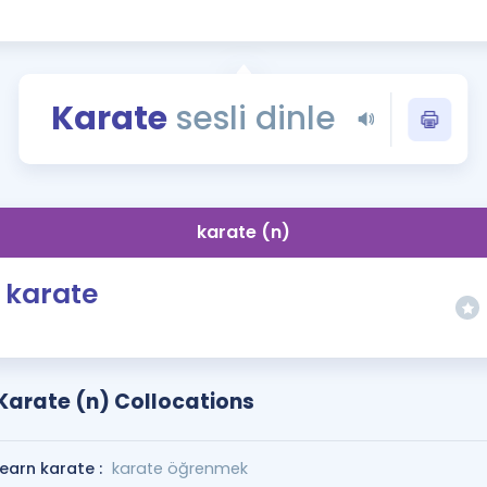
Kampanyalar
Eğitim ve Kitaplar
Blog
Karate
sesli dinle
YDS - YÖKDİL Tüm S
İngilizce Gram
İngilizce Gramer
karate (n)
karate
Karate (n) Collocations
learn karate :
karate öğrenmek