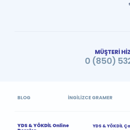
MÜŞTERİ Hİ
0 (850) 532
BLOG
İNGILIZCE GRAMER
YDS & YÖKDİL Online
YDS & YÖKDİL Ç