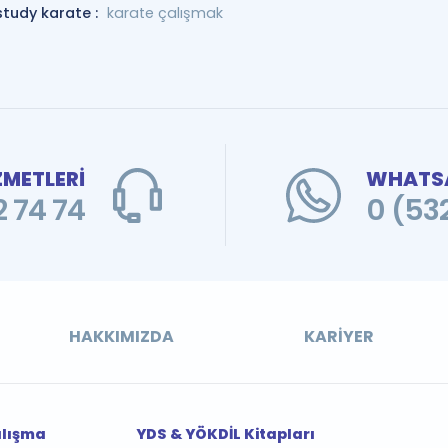
study karate :
karate çalışmak
ZMETLERİ
WHATSA
 74 74
0 (53
HAKKIMIZDA
KARIYER
alışma
YDS & YÖKDİL Kitapları