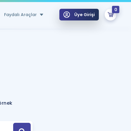
0
Faydalı Araçlar
Üye Girişi
klar
n Ücretsiz Kaynaklar
 için Özel Sözlük
Sepetin Şu An Boş.
ma
uan Hesaplama Aracı
i Hoca ile seni sınava hazırlayacak onlarca eğitim seni bekliyor!
Şifremi Hatırlamıyorum
GİRİŞ YAP
örnek
azırlananlar için Öneriler
kvimi
ÜYE DEĞİLİM
arı Tek Takvimde