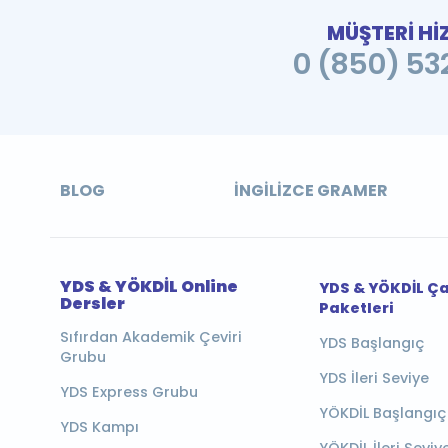
MÜŞTERİ Hİ
0 (850) 532
BLOG
İNGILIZCE GRAMER
YDS & YÖKDİL Online
YDS & YÖKDİL Ç
Dersler
Paketleri
Sıfırdan Akademik Çeviri
YDS Başlangıç
Grubu
YDS İleri Seviye
YDS Express Grubu
YÖKDİL Başlangıç
YDS Kampı