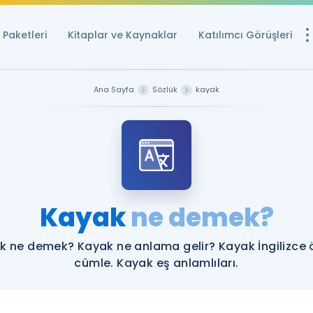
Paketleri
Kitaplar ve Kaynaklar
Katılımcı Görüşleri
Ücretsiz Kayna
Ana Sayfa
Sözlük
kayak
YDS ve YÖKDİL içi
Sözlük
İngilizce Sınavları
Puan Hesapla
Kayak
ne demek?
YDS ve YÖKDİL P
Remz
Rehberlik Aracı
k ne demek? Kayak ne anlama gelir? Kayak İngilizce 
YDS ve YÖKDİL'e H
cümle. Kayak eş anlamlıları.
ÖSYM Sınav Ta
Tüm ÖSYM Sınavl