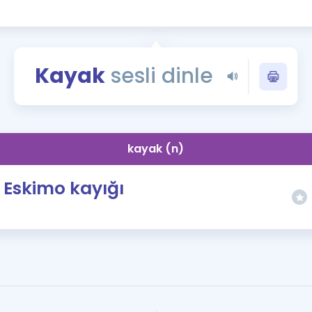
Kampanyalar
Eğitim ve Kitaplar
Blog
Kayak
sesli dinle
YDS - YÖKDİL Tüm S
İngilizce Gram
İngilizce Gramer
kayak (n)
Eskimo kayığı