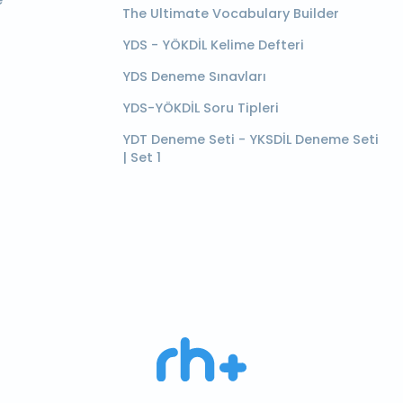
e
The Ultimate Vocabulary Builder
YDS - YÖKDİL Kelime Defteri
YDS Deneme Sınavları
YDS-YÖKDİL Soru Tipleri
YDT Deneme Seti - YKSDİL Deneme Seti
| Set 1