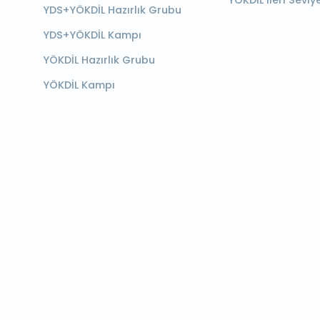
YÖKDİL İleri Seviy
YDS+YÖKDİL Hazırlık Grubu
YDS+YÖKDİL Kampı
YÖKDİL Hazırlık Grubu
YÖKDİL Kampı