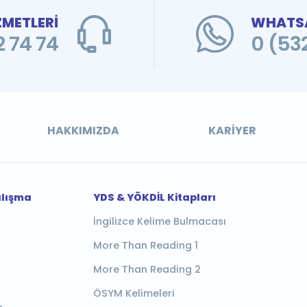
ZMETLERİ
WHATSA
 74 74
0 (53
HAKKIMIZDA
KARIYER
alışma
YDS & YÖKDİL Kitapları
İngilizce Kelime Bulmacası
More Than Reading 1
More Than Reading 2
ÖSYM Kelimeleri