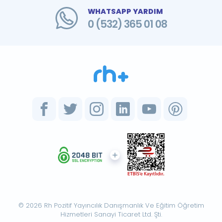
WHATSAPP YARDIM
0 (532) 365 01 08
© 2026 Rh Pozitif Yayıncılık Danışmanlık Ve Eğitim Öğretim
Hizmetleri Sanayi Ticaret Ltd. Şti.