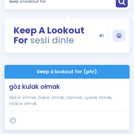
Puan Hesaplama
Rehberlik Aracı
Keep A Lookout
ÖSYM Sınav Takvimi
For
sesli dinle
Kampanyalar
Blog
keep a lookout for (phr)
İngilizce Gramer
göz kulak olmak
dikkat etmek, bakar olmak, izlemek, uyanık olmak,
tetikte olmak