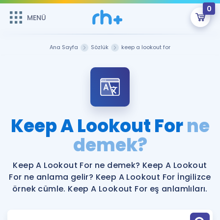
0
MENÜ
MENÜ
Üye Girişi
Ana Sayfa
Sözlük
keep a lookout for
Online Dersler
Sepetin Şu An Boş.
Çalışma Paketleri
Remzi Hoca ile seni sınava hazırlayacak onlarca eğitim seni
bekliyor!
Kitaplar ve Kaynaklar
GİRİŞ YAP
Keep A Lookout For
ne
Katılımcı Görüşleri
demek?
Şifremi Hatırlamıyorum
ÜYE DEĞİLİM
Faydalı Araçlar
Keep A Lookout For ne demek? Keep A Lookout
For ne anlama gelir? Keep A Lookout For İngilizce
Ücretsiz Kaynaklar
Blog
İngilizce Gramer
örnek cümle. Keep A Lookout For eş anlamlıları.
Hakkımızda
Kariyer
Sözlük
Soru & Cevap
İletişim