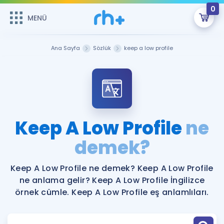
0
MENÜ
MENÜ
Üye Girişi
Ana Sayfa
Sözlük
keep a low profile
Online Dersler
Sepetin Şu An Boş.
Çalışma Paketleri
Remzi Hoca ile seni sınava hazırlayacak onlarca eğitim seni
bekliyor!
Kitaplar ve Kaynaklar
GİRİŞ YAP
Keep A Low Profile
ne
Katılımcı Görüşleri
demek?
Şifremi Hatırlamıyorum
ÜYE DEĞİLİM
Faydalı Araçlar
Keep A Low Profile ne demek? Keep A Low Profile
ne anlama gelir? Keep A Low Profile İngilizce
Ücretsiz Kaynaklar
Blog
İngilizce Gramer
örnek cümle. Keep A Low Profile eş anlamlıları.
Hakkımızda
Kariyer
Sözlük
Soru & Cevap
İletişim