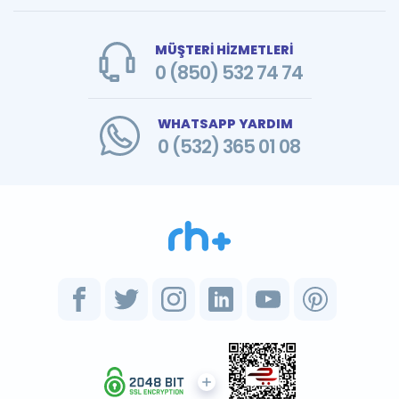
MÜŞTERİ HİZMETLERİ
0 (850) 532 74 74
WHATSAPP YARDIM
0 (532) 365 01 08