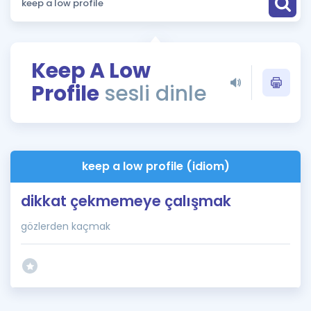
Puan Hesaplama
Rehberlik Aracı
Keep A Low
ÖSYM Sınav Takvimi
Profile
sesli dinle
Kampanyalar
Blog
keep a low profile (idiom)
İngilizce Gramer
dikkat çekmemeye çalışmak
gözlerden kaçmak