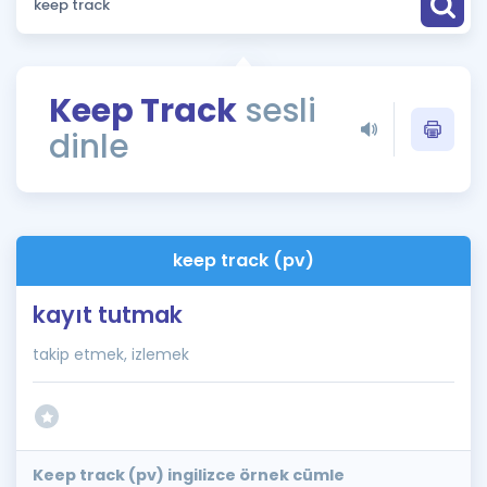
Puan Hesaplama
Rehberlik Aracı
Keep Track
sesli
ÖSYM Sınav Takvimi
dinle
Kampanyalar
Blog
keep track (pv)
İngilizce Gramer
kayıt tutmak
takip etmek, izlemek
Keep track (pv) ingilizce örnek cümle