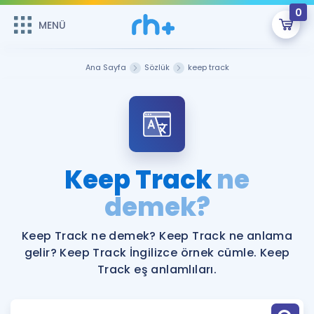
0
MENÜ
MENÜ
Üye Girişi
Ana Sayfa
Sözlük
keep track
Online Dersler
Sepetin Şu An Boş.
Çalışma Paketleri
Remzi Hoca ile seni sınava hazırlayacak onlarca eğitim seni
bekliyor!
Kitaplar ve Kaynaklar
GİRİŞ YAP
Keep Track
ne
Katılımcı Görüşleri
demek?
Şifremi Hatırlamıyorum
ÜYE DEĞİLİM
Faydalı Araçlar
Keep Track ne demek? Keep Track ne anlama
gelir? Keep Track İngilizce örnek cümle. Keep
Ücretsiz Kaynaklar
Blog
İngilizce Gramer
Track eş anlamlıları.
Hakkımızda
Kariyer
Sözlük
Soru & Cevap
İletişim