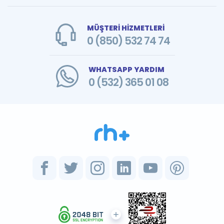
MÜŞTERİ HİZMETLERİ
0 (850) 532 74 74
WHATSAPP YARDIM
0 (532) 365 01 08