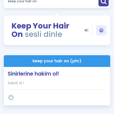
Puan Hesaplama
Rehberlik Aracı
Keep Your Hair
ÖSYM Sınav Takvimi
On
sesli dinle
Kampanyalar
Blog
keep your hair on (phr)
İngilizce Gramer
Sinirlerine hakim ol!
Sabırlı ol !