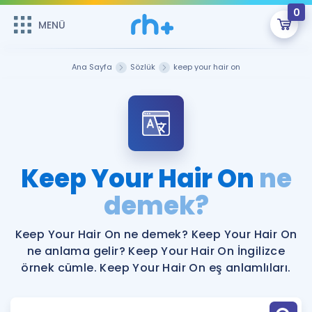
0
MENÜ
MENÜ
Üye Girişi
Ana Sayfa
Sözlük
keep your hair on
Online Dersler
Sepetin Şu An Boş.
Çalışma Paketleri
Remzi Hoca ile seni sınava hazırlayacak onlarca eğitim seni
bekliyor!
Kitaplar ve Kaynaklar
GİRİŞ YAP
Keep Your Hair On
ne
Katılımcı Görüşleri
demek?
Şifremi Hatırlamıyorum
ÜYE DEĞİLİM
Faydalı Araçlar
Keep Your Hair On ne demek? Keep Your Hair On
ne anlama gelir? Keep Your Hair On İngilizce
Ücretsiz Kaynaklar
Blog
İngilizce Gramer
örnek cümle. Keep Your Hair On eş anlamlıları.
Hakkımızda
Kariyer
Sözlük
Soru & Cevap
İletişim