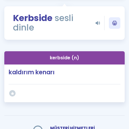
Puan Hesaplama
Kerbside
sesli
Rehberlik Aracı
dinle
ÖSYM Sınav Takvimi
Kampanyalar
Blog
kerbside (n)
İngilizce Gramer
kaldırım kenarı
MÜŞTERİ HİZMETLERİ