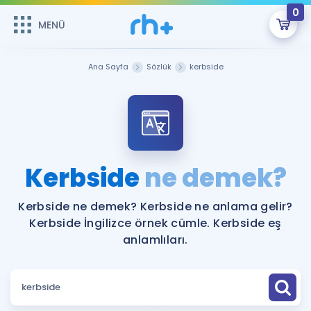
0
MENÜ
MENÜ
Üye Girişi
Ana Sayfa
Sözlük
kerbside
Online Dersler
Sepetin Şu An Boş.
Çalışma Paketleri
Remzi Hoca ile seni sınava hazırlayacak onlarca eğitim seni
bekliyor!
Kitaplar ve Kaynaklar
GİRİŞ YAP
Kerbside
ne demek?
Katılımcı Görüşleri
Şifremi Hatırlamıyorum
Kerbside ne demek? Kerbside ne anlama gelir?
Kerbside İngilizce örnek cümle. Kerbside eş
ÜYE DEĞİLİM
Faydalı Araçlar
anlamlıları.
Ücretsiz Kaynaklar
Blog
İngilizce Gramer
Hakkımızda
Kariyer
Sözlük
Soru & Cevap
İletişim