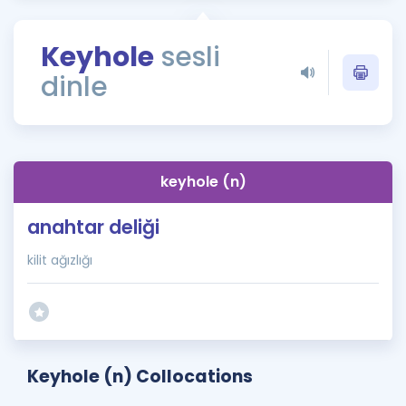
Puan Hesaplama
Keyhole
sesli
Rehberlik Aracı
dinle
ÖSYM Sınav Takvimi
Kampanyalar
Blog
keyhole (n)
İngilizce Gramer
anahtar deliği
kilit ağızlığı
Keyhole (n) Collocations