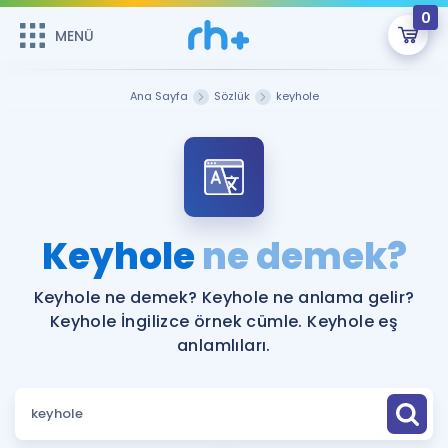
0
MENÜ
MENÜ
Üye Girişi
Ana Sayfa
Sözlük
keyhole
Online Dersler
Sepetin Şu An Boş.
Çalışma Paketleri
Remzi Hoca ile seni sınava hazırlayacak onlarca eğitim seni
bekliyor!
Kitaplar ve Kaynaklar
GİRİŞ YAP
Keyhole
ne demek?
Katılımcı Görüşleri
Şifremi Hatırlamıyorum
Keyhole ne demek? Keyhole ne anlama gelir?
Keyhole İngilizce örnek cümle. Keyhole eş
ÜYE DEĞİLİM
Faydalı Araçlar
anlamlıları.
Ücretsiz Kaynaklar
Blog
İngilizce Gramer
Hakkımızda
Kariyer
Sözlük
Soru & Cevap
İletişim