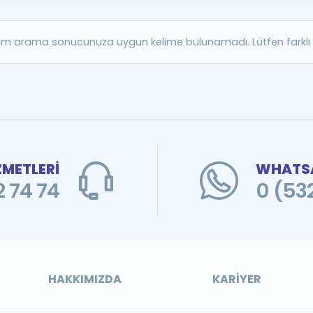
Kampanyalar
Eğitim ve Kitaplar
m arama sonucunuza uygun kelime bulunamadı. Lütfen farklı b
Blog
YDS - YÖKDİL Tüm S
İngilizce Gram
İngilizce Gramer
ZMETLERİ
WHATSA
 74 74
0 (53
HAKKIMIZDA
KARIYER