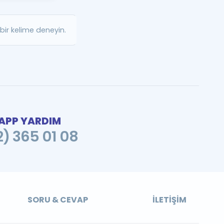
a Özel Fırsatlar
ir kelime deneyin.
ınavlarla İlgili Haberler
er
 ve Konu Anlatımı
PP YARDIM
2) 365 01 08
SORU & CEVAP
İLETIŞIM