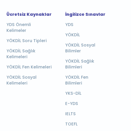
Ücretsiz Kaynaklar
İngilizce Sınavlar
YDS Önemli
YDS
Kelimeler
YÖKDİL
YÖKDİL Soru Tipleri
YÖKDİL Sosyal
YÖKDİL Sağlık
Bilimler
Kelimeleri
YÖKDİL Sağlık
YÖKDİL Fen Kelimeleri
Bilimleri
YÖKDİL Sosyal
YÖKDİL Fen
Kelimeleri
Bilimleri
YKS-DİL
E-YDS
IELTS
TOEFL