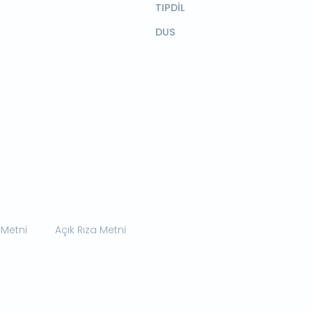
TIPDİL
DUS
 Metni
Açık Rıza Metni