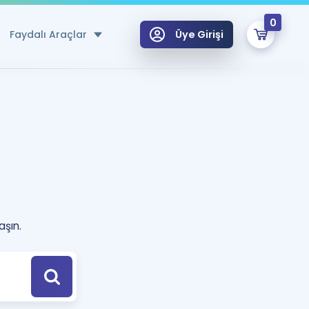
0
Faydalı Araçlar
Üye Girişi
klar
n Ücretsiz Kaynaklar
 için Özel Sözlük
Sepetin Şu An Boş.
ma
uan Hesaplama Aracı
i Hoca ile seni sınava hazırlayacak onlarca eğitim seni bekliyor!
aşın.
Şifremi Hatırlamıyorum
GİRİŞ YAP
azırlananlar için Öneriler
kvimi
ÜYE DEĞİLİM
arı Tek Takvimde