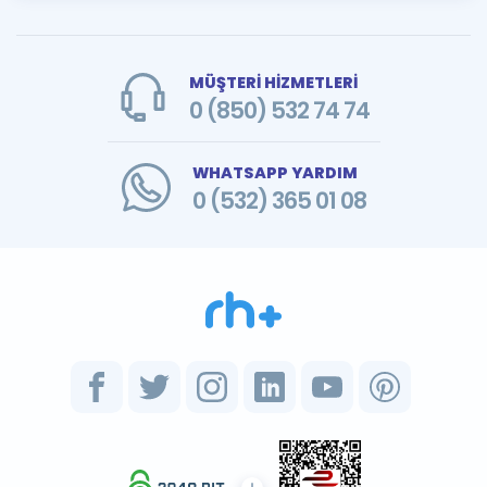
MÜŞTERİ HİZMETLERİ
0 (850) 532 74 74
WHATSAPP YARDIM
0 (532) 365 01 08