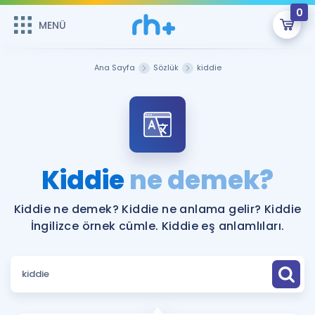
0
MENÜ
MENÜ
Üye Girişi
Ana Sayfa
Sözlük
kiddie
Online Dersler
Sepetin Şu An Boş.
Çalışma Paketleri
Remzi Hoca ile seni sınava hazırlayacak onlarca eğitim seni
bekliyor!
Kitaplar ve Kaynaklar
GİRİŞ YAP
Kiddie
ne demek?
Katılımcı Görüşleri
Şifremi Hatırlamıyorum
Kiddie ne demek? Kiddie ne anlama gelir? Kiddie
İngilizce örnek cümle. Kiddie eş anlamlıları.
ÜYE DEĞİLİM
Faydalı Araçlar
Ücretsiz Kaynaklar
Blog
İngilizce Gramer
Hakkımızda
Kariyer
Sözlük
Soru & Cevap
İletişim