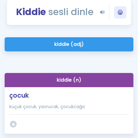
Puan Hesaplama
Kiddie
sesli dinle
Rehberlik Aracı
ÖSYM Sınav Takvimi
kiddie (adj)
Kampanyalar
Blog
İngilizce Gramer
kiddie (n)
çocuk
küçük çocuk, yavrucak, çocukcağız