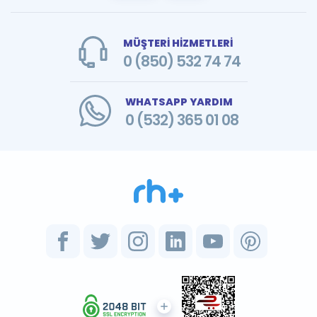
MÜŞTERİ HİZMETLERİ
0 (850) 532 74 74
WHATSAPP YARDIM
0 (532) 365 01 08