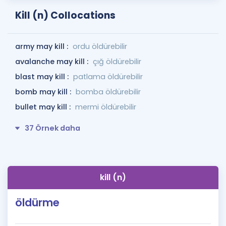
Kill (n) Collocations
army may kill :
ordu öldürebilir
avalanche may kill :
çığ öldürebilir
blast may kill :
patlama öldürebilir
bomb may kill :
bomba öldürebilir
bullet may kill :
mermi öldürebilir
37 Örnek daha
kill (n)
öldürme