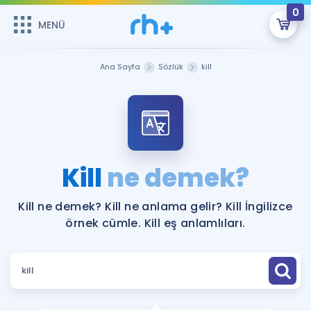
0
MENÜ
MENÜ
Üye Girişi
Ana Sayfa
Sözlük
kill
Online Dersler
Sepetin Şu An Boş.
Çalışma Paketleri
Remzi Hoca ile seni sınava hazırlayacak onlarca eğitim seni
bekliyor!
Kitaplar ve Kaynaklar
GİRİŞ YAP
Kill
ne demek?
Katılımcı Görüşleri
Şifremi Hatırlamıyorum
Kill ne demek? Kill ne anlama gelir? Kill İngilizce
örnek cümle. Kill eş anlamlıları.
ÜYE DEĞİLİM
Faydalı Araçlar
Ücretsiz Kaynaklar
Blog
İngilizce Gramer
Hakkımızda
Kariyer
Sözlük
Soru & Cevap
İletişim