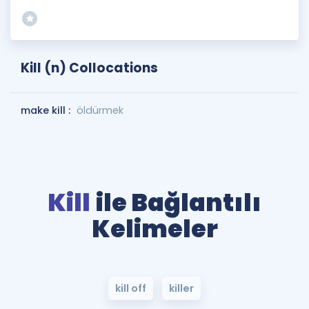
Kill (n) Collocations
make kill :
öldürmek
Kill
ile Bağlantılı
Kelimeler
kill off
killer