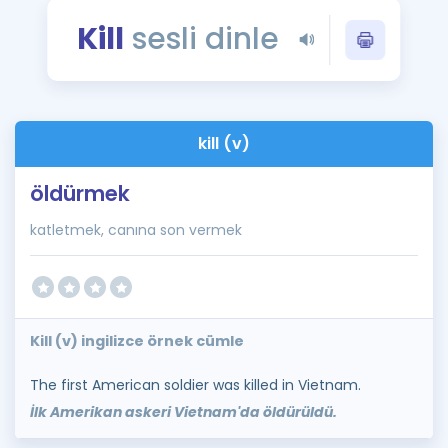
Puan Hesaplama
Kill
sesli dinle
Rehberlik Aracı
ÖSYM Sınav Takvimi
kill (v)
Kampanyalar
öldürmek
Blog
katletmek, canına son vermek
İngilizce Gramer
Kill (v) ingilizce örnek cümle
The first American soldier was killed in Vietnam.
İlk Amerikan askeri Vietnam'da öldürüldü.