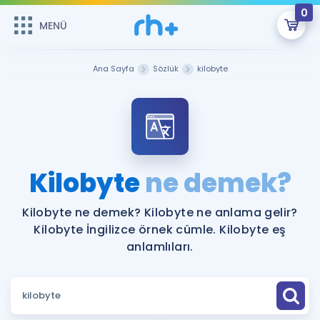
0
MENÜ
MENÜ
Üye Girişi
Ana Sayfa
Sözlük
kilobyte
Online Dersler
Sepetin Şu An Boş.
Çalışma Paketleri
Remzi Hoca ile seni sınava hazırlayacak onlarca eğitim seni
bekliyor!
Kitaplar ve Kaynaklar
GİRİŞ YAP
Kilobyte
ne demek?
Katılımcı Görüşleri
Şifremi Hatırlamıyorum
Kilobyte ne demek? Kilobyte ne anlama gelir?
Kilobyte İngilizce örnek cümle. Kilobyte eş
ÜYE DEĞİLİM
Faydalı Araçlar
anlamlıları.
Ücretsiz Kaynaklar
Blog
İngilizce Gramer
Hakkımızda
Kariyer
Sözlük
Soru & Cevap
İletişim