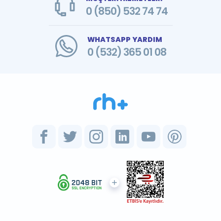
0 (850) 532 74 74
WHATSAPP YARDIM
0 (532) 365 01 08